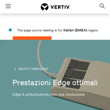
Menu
Op
sea
mod
Italian (EMEA)
The page you're viewing is for
region.
PROCEED
STAY IN MY REGION
WHAT’S THEIR EDGE?
Prestazioni Edge ottimali
Edge è un’evoluzione, non una rivoluzione