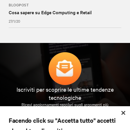
BLOGPOST
Cosa sapere su Edge Computing e Retail
27/1/20
Iscriviti per scoprire le ultime tendenze
tecnologiche
Ricevi aggiornamenti regolari sugli argomenti più
importanti del settore, con le discussioni più recenti
e gli approfondimenti degli esperti sulla gestione di
Facendo click su "Accetta tutto" accetti
data center e infrastrutture.