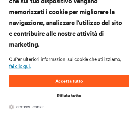
che sul tuo dispositivo vengano
ISCRIVITI SUBITO
memorizzati i cookie per migliorare la
navigazione, analizzare l'utilizzo del sito
RISORSE
e contribuire alle nostre attività di
marketing.
SUPPORTO
QuPer ulteriori informazioni sui cookie che utilizziamo,
AZIENDA
fai clic qui.
Accetta tutto
Rifiuta tutto
CONTATTACI
GESTISCI I COOKIE
Insta