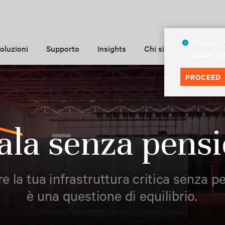
The page y
Scala senza pensier
oluzioni
Supporto
Insights
Chi siamo
Italian 
PROCEED