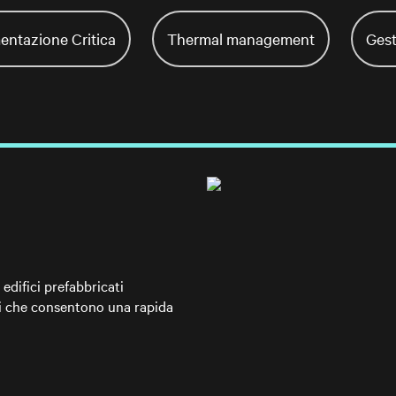
entazione Critica
Thermal management
Gest
edifici prefabbricati
ti che consentono una rapida