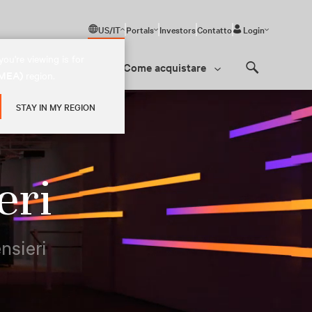
US/IT
Portals
Investors
Contatto
Login
ou're viewing is for
i
Come acquistare
(EMEA)
region.
Search
STAY IN MY REGION