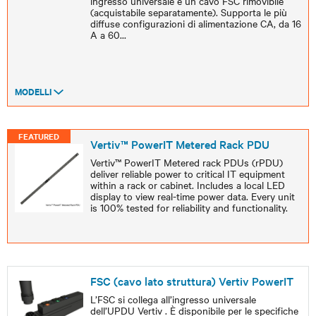
ingresso universale e un cavo FSC rimovibile
(acquistabile separatamente). Supporta le più
diffuse configurazioni di alimentazione CA, da 16
A a 60
...
MODELLI
FEATURED
Vertiv™ PowerIT Metered Rack PDU
Vertiv™ PowerIT Metered rack PDUs (rPDU)
deliver reliable power to critical IT equipment
within a rack or cabinet. Includes a local LED
display to view real-time power data. Every unit
is 100% tested for reliability and functionality.
FSC (cavo lato struttura) Vertiv PowerIT
L’FSC si collega all’ingresso universale
dell’UPDU Vertiv . È disponibile per le specifiche