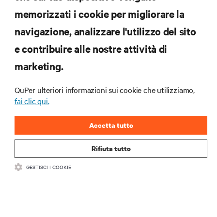
memorizzati i cookie per migliorare la
Iscriviti per scoprire le ultime tendenze
navigazione, analizzare l'utilizzo del sito
tecnologiche
Ricevi aggiornamenti regolari sugli argomenti più
e contribuire alle nostre attività di
importanti del settore, con le discussioni più recenti
marketing.
e gli approfondimenti degli esperti sulla gestione di
data center e infrastrutture.
QuPer ulteriori informazioni sui cookie che utilizziamo,
ISCRIVITI SUBITO
fai clic qui.
Accetta tutto
Rifiuta tutto
GESTISCI I COOKIE
RISORSE