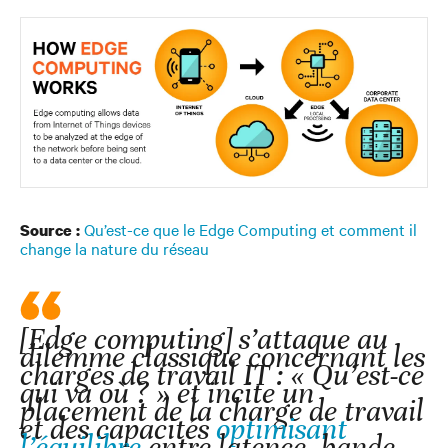
Qu’est-ce que le Edge Computing et comment il
Source :
change la nature du réseau
[Edge computing] s’attaque au
dilemme classique concernant les
charges de travail IT : « Qu’est-ce
qui va où ? » et incite un
placement de la charge de travail
et des capacités
optimisant
l’équilibre
entre latence, bande