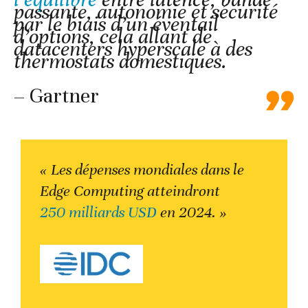
passante, autonomie et sécurité
par le biais d’un éventail
d’options, cela allant de
datacenters hyperscale à des
thermostats domestiques.
– Gartner
« Les dépenses mondiales dans le
Edge Computing atteindront
250 milliards USD
en 2024. »