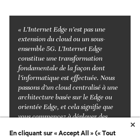
« L’Internet Edge n’est pas une
extension du cloud ou un sous-
ensemble 5G. L’Internet Edge
constitue une transformation
fondamentale de la façon dont
l’informatique est effectuée. Nous
passons d’un cloud centralisé à une
architecture basée sur le Edge ou
orientée Edge, et cela signifie que
vous commencez à déployer des
nœuds plus proches de l’utilisateur
En cliquant sur « Accept All » (« Tout
et à la demande. »