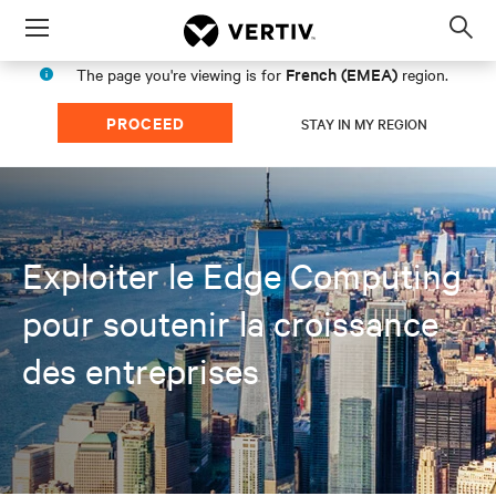
Menu
Op
sea
French (EMEA)
The page you're viewing is for
region.
mod
PROCEED
STAY IN MY REGION
Exploiter le Edge Computing
pour soutenir la croissance
des entreprises