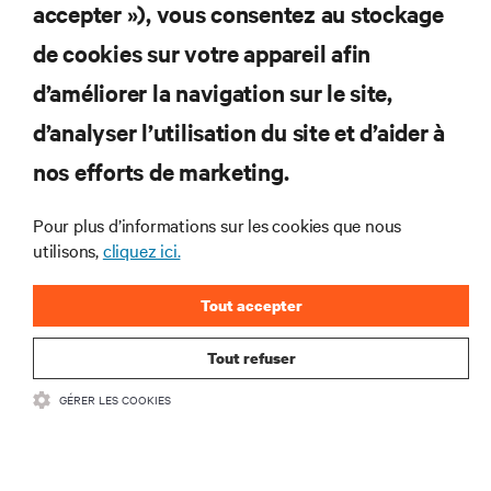
accepter »), vous consentez au stockage
de cookies sur votre appareil afin
– Chetan Sharma, analyste
d’améliorer la navigation sur le site,
d’analyser l’utilisation du site et d’aider à
nos efforts de marketing.
Pour plus d’informations sur les cookies que nous
utilisons,
cliquez ici.
Simultanément, les avancées au niveau du marché, liées
aux puces, aux batteries, aux serveurs, à l’alimentation
de précision et aux technologies de refroidissement ont
Tout accepter
permis le développement d’armoires IT et de micro-
datacenters sophistiqués. Ces fonctionnalités de calcul
Tout refuser
à plus petite échelle peuvent être installées de manière
GÉRER LES COOKIES
flexible partout et chaque fois que nécessaire.
De plus, un logiciel de gestion et de surveillance à
distance permet aux équipes IT de superviser les sites