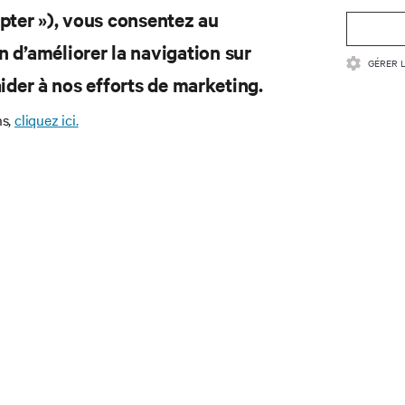
epter »), vous consentez au
n d’améliorer la navigation sur
GÉRER 
d’aider à nos efforts de marketing.
ns,
cliquez ici.
vous pour connaître les der
s technologiques
l’actualité sur les sujets les plus importants du secteur, ainsi
rventions et avis de nos experts sur la gestion, l’alimentation et
s data centers et des infrastructures informatiques critiques.