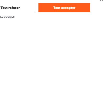
Tout refuser
Tout accepter
LES COOKIES
nières
S’INSCRIRE MAINTENANT