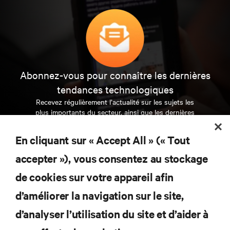
Abonnez-vous pour connaître les dernières
tendances technologiques
Recevez régulièrement l’actualité sur les sujets les
plus importants du secteur, ainsi que les dernières
interventions et avis de nos experts sur la gestion,
l’alimentation et le refroidissement des data centers
En cliquant sur « Accept All » (« Tout
et des infrastructures informatiques critiques.
accepter »), vous consentez au stockage
S’INSCRIRE MAINTENANT
de cookies sur votre appareil afin
d’améliorer la navigation sur le site,
RESSOURCES
d’analyser l’utilisation du site et d’aider à