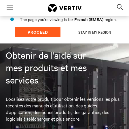
Menu
Op
sea
French (EMEA)
The page you're viewing is for
region.
mod
PROCEED
STAY IN MY REGION
Obtenir de l’aide sur
mes produits et mes
services
Localisez votre produit pour obtenir les versions les plus
récentes des manuels d’utilisation, des guides
d’application, des fiches produits, des garanties, des
logiciels à télécharger et plus encore.