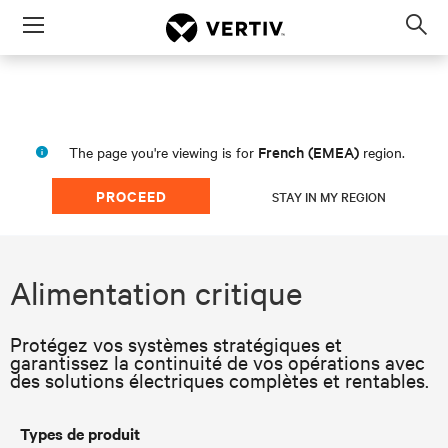
Menu
Op
sea
mod
French (EMEA)
The page you're viewing is for
region.
PROCEED
STAY IN MY REGION
Alimentation critique
Protégez vos systèmes stratégiques et
garantissez la continuité de vos opérations avec
des solutions électriques complètes et rentables.
Types de produit