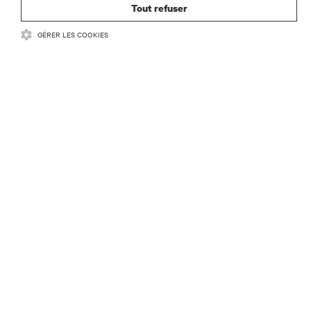
Tout refuser
S’INSCRIRE MAINTENANT
GÉRER LES COOKIES
RESSOURCES
SUPPORT
SOCIÉTÉ
CONTACTEZ-NOUS
Insta