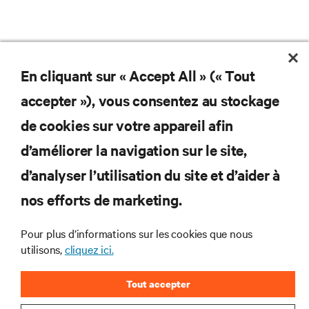
En cliquant sur « Accept All » (« Tout
accepter »), vous consentez au stockage
de cookies sur votre appareil afin
d’améliorer la navigation sur le site,
d’analyser l’utilisation du site et d’aider à
nos efforts de marketing.
Abonnez-vous pour connaître les dernières
tendances technologiques
Pour plus d’informations sur les cookies que nous
utilisons,
cliquez ici.
Recevez régulièrement l’actualité sur les sujets les
plus importants du secteur, ainsi que les dernières
interventions et avis de nos experts sur la gestion,
Tout accepter
l’alimentation et le refroidissement des data centers
et des infrastructures informatiques critiques.