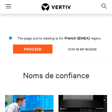
Menu
Op
sea
mod
French (EMEA)
The page you're viewing is for
region.
PROCEED
STAY IN MY REGION
Noms de confiance