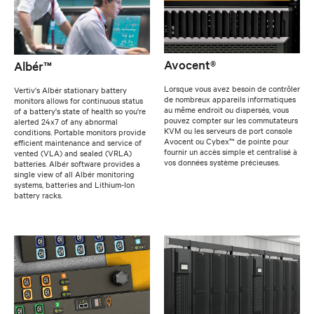
Avocent®
Albér™
Lorsque vous avez besoin de contrôler
Vertiv's Albér stationary battery
de nombreux appareils informatiques
monitors allows for continuous status
au même endroit ou dispersés, vous
of a battery's state of health so you're
pouvez compter sur les commutateurs
alerted 24x7 of any abnormal
KVM ou les serveurs de port console
conditions. Portable monitors provide
Avocent ou Cybex™ de pointe pour
efficient maintenance and service of
fournir un accès simple et centralisé à
vented (VLA) and sealed (VRLA)
vos données système précieuses.
batteries. Albér software provides a
single view of all Albér monitoring
systems, batteries and Lithium-Ion
battery racks.