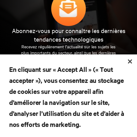
Abonnez-vous pour connaître les dernières
tendances technologiques
Recevez régulièrement l’actualité sur les sujets les
plus importants du secteur, ainsi que les dernières
interventions et avis de nos experts sur la gestion,
l’alimentation et le refroidissement des data centers
En cliquant sur « Accept All » (« Tout
et des infrastructures informatiques critiques.
accepter »), vous consentez au stockage
S’INSCRIRE MAINTENANT
de cookies sur votre appareil afin
d’améliorer la navigation sur le site,
RESSOURCES
d’analyser l’utilisation du site et d’aider à
SUPPORT
nos efforts de marketing.