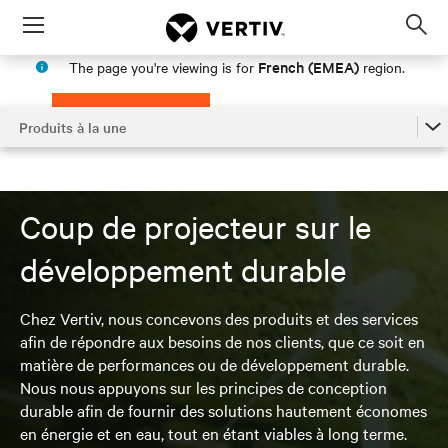
Menu
Op
sea
French (EMEA)
The page you're viewing is for
region.
mod
PROCEED
STAY IN MY REGION
Produits à la une
Produits à la une
Articles associés
Coup de projecteur sur le
Trouver un contact commercial
développement durable
Obtenir un support technique
Chez Vertiv, nous concevons des produits et des services
afin de répondre aux besoins de nos clients, que ce soit en
matière de performances ou de développement durable.
Nous nous appuyons sur les principes de conception
durable afin de fournir des solutions hautement économes
en énergie et en eau, tout en étant viables à long terme.