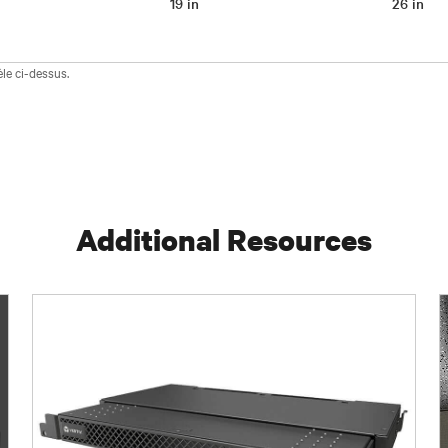
19 in
26 in
le ci-dessus.
Additional Resources