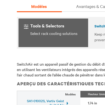
Modèles
Avantages & Car
Tools & Selectors
Switch
Select rack cooling solutions
Keep n
preven
SwitchAir est un appareil passif de gestion du débit d’
en utilisant les ventilateurs intégrés des appareils rés
l’air chaud sortant de l’allée chaude de pénétrer dans
APERÇU DES CARACTÉRISTIQUES TEC
Hauteur (mm
Modèles
SA1-01002S, Vertiv Geist
1.74 in
SwitchAir