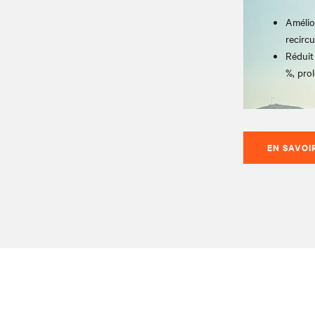
Amélio
recirc
Réduit
%, pro
EN SAVOI