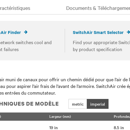
actéristiques
Documents & Téléchargeme
Air Finder
SwitchAir Smart Selector
etwork switches cool and
Find your appropriate Switc
t failures
by product specification
air muni de canaux pour offrir un chemin dédié pour que l’air de l
eau pour aspirer l’air frais de l’avant de l’armoire. SwitchAir cré
 les entrées du commutateur.
HNIQUES DE MODÈLE
metric
imperial
)
Largeur (mm)
Profonde
19 in
8.5 in