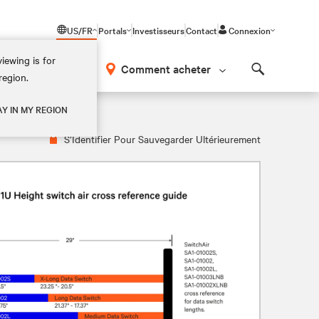
US/FR
Portals
Investisseurs
Contact
Connexion
iewing is for
os
Comment acheter
region.
Search
AY IN MY REGION
S’Identifier Pour Sauvegarder Ultérieurement