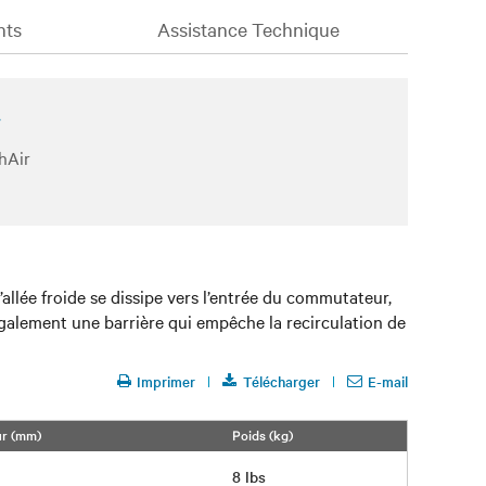
nts
Assistance Technique
hAir
’allée froide se dissipe vers l’entrée du commutateur,
e également une barrière qui empêche la recirculation de
Imprimer
Télécharger
E-mail
ur (mm)
Poids (kg)
8 lbs