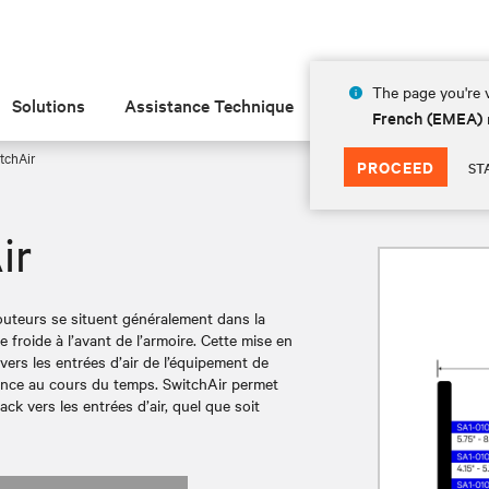
The page you're v
Solutions
Assistance Technique
Insights
À prop
French (EMEA)
itchAir
PROCEED
ST
ir
outeurs se situent généralement dans la
lée froide à l’avant de l’armoire. Cette mise en
k vers les entrées d’air de l’équipement de
lance au cours du temps. SwitchAir permet
rack vers les entrées d’air, quel que soit