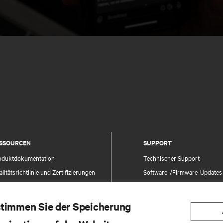
SSOURCEN
SUPPORT
oduktdokumentation
Technischer Support
litätsrichtlinie und Zertifizierungen
Software-/Firmware-Updates
lgemeine Geschäftsbedingungen für den
Supportanfrage stellen
trieb
Feedback geben
 stimmen Sie der Speicherung
rantieinformationen
Ansprechpartner