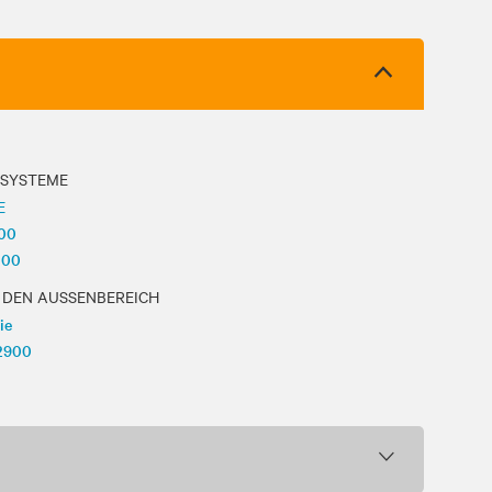
SYSTEME
E
100
000
DEN AUSSENBEREICH
ie
2900