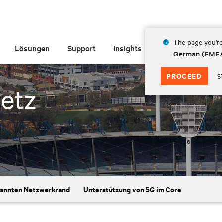
The page you're
Lösungen
Support
Insights
Über Vertiv
German (EME
PROCEED
S
etz
annten Netzwerkrand
Unterstützung von 5G im Core