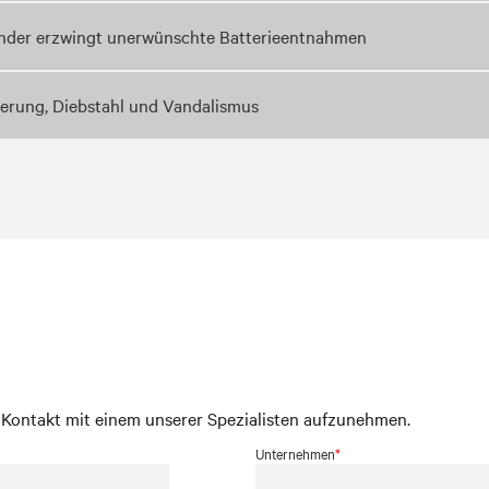
Sender erzwingt unerwünschte Batterieentnahmen
terung, Diebstahl und Vandalismus
m Kontakt mit einem unserer Spezialisten aufzunehmen.
Unternehmen
*