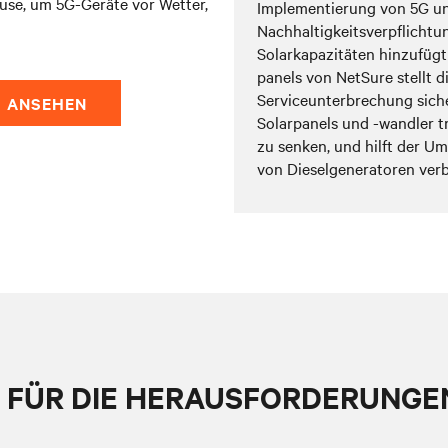
use, um 5G-Geräte vor Wetter,
Implementierung von 5G un
Nachhaltigkeitsverpflichtu
Solarkapazitäten hinzufügt
panels von NetSure stellt d
Serviceunterbrechung siche
O ANSEHEN
Solarpanels und -wandler t
zu senken, und hilft der Um
von Dieselgeneratoren verb
FÜR DIE HERAUSFORDERUNGEN