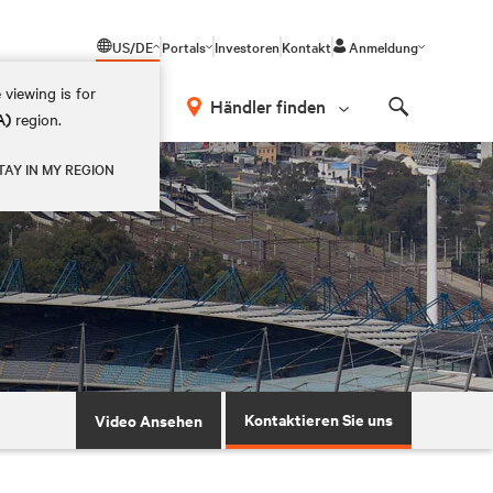
US/DE
Portals
Investoren
Kontakt
Anmeldung
 viewing is for
Händler finden
A)
region.
Search
TAY IN MY REGION
Kontaktieren Sie uns
Video Ansehen