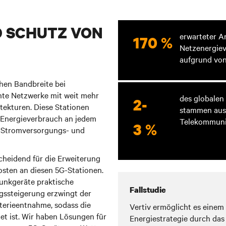
 SCHUTZ VON
erwarteter A
170 %
Netzenergiev
aufgrund vo
hen Bandbreite bei
chte Netzwerke mit weit mehr
des globalen
2-
tekturen. Diese Stationen
stammen aus
 Energieverbrauch an jedem
Telekommuni
3 %
 Stromversorgungs- und
scheidend für die Erweiterung
sten an diesen 5G-Stationen.
Funkgeräte praktische
Fallstudie
gssteigerung erzwingt der
tterieentnahme, sodass die
Vertiv ermöglicht es einem 
tet ist. Wir haben Lösungen für
Energiestrategie durch das