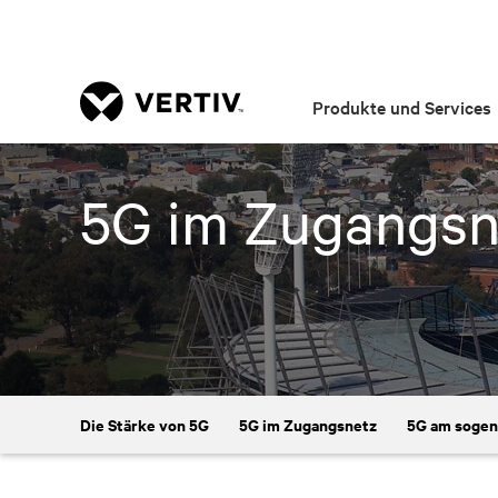
Produkte und Services
5G im Zugangsn
Die Stärke von 5G
5G im Zugangsnetz
5G am sogen