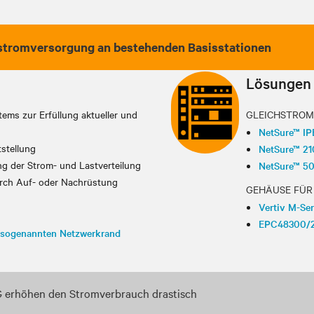
ichstromversorgung an bestehenden Basisstationen
Lösungen
ems zur Erfüllung aktueller und
GLEICHSTROM
NetSure™ IP
tstellung
NetSure™ 2
ung der Strom- und Lastverteilung
NetSure™ 5
urch Auf- oder Nachrüstung
GEHÄUSE FÜR 
Vertiv M-Ser
EPC48300/
m sogenannten Netzwerkrand
G erhöhen den Stromverbrauch drastisch