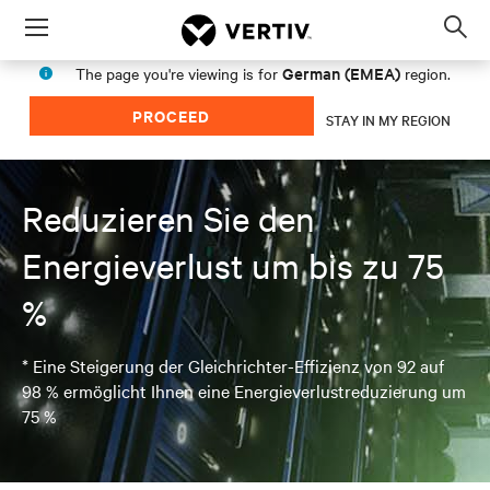
Menu
Op
sea
German (EMEA)
The page you're viewing is for
region.
mod
PROCEED
STAY IN MY REGION
Reduzieren Sie den
Energieverlust um bis zu 75
%
* Eine Steigerung der Gleichrichter-Effizienz von 92 auf
98 % ermöglicht Ihnen eine Energieverlustreduzierung um
75 %