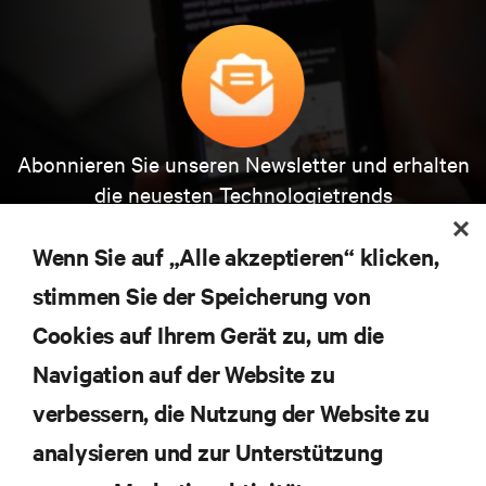
Abonnieren Sie unseren Newsletter und erhalten
die neuesten Technologietrends
Erhalten Sie regelmäßig Updates zu den wichtigsten
Themen der Branche, mit aktuellen Diskussionen
Wenn Sie auf „Alle akzeptieren“ klicken,
und Einblicken von Experten in das
Rechenzentrums- und Infrastrukturmanagement.
stimmen Sie der Speicherung von
Cookies auf Ihrem Gerät zu, um die
JETZT ANMELDEN
Navigation auf der Website zu
verbessern, die Nutzung der Website zu
RESSOURCEN
analysieren und zur Unterstützung
SUPPORT