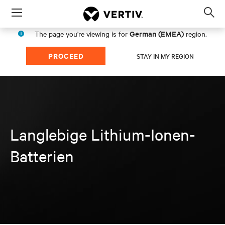
Menu
Op
sea
German (EMEA)
The page you're viewing is for
region.
mod
PROCEED
STAY IN MY REGION
Langlebige Lithium-Ionen-
Batterien