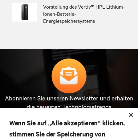
Vorstellung des Vertiv™ HPL Lithium-
Ionen-Batterie-
Energiespeichersystems
Abonnieren Sie unseren Newsletter und erhalten
die neuesten Technologietrends
Erhalten Sie regelmäßig Updates zu den wichtigsten
Themen der Branche, mit aktuellen Diskussionen
Wenn Sie auf „Alle akzeptieren“ klicken,
und Einblicken von Experten in das
stimmen Sie der Speicherung von
Rechenzentrums- und Infrastrukturmanagement.