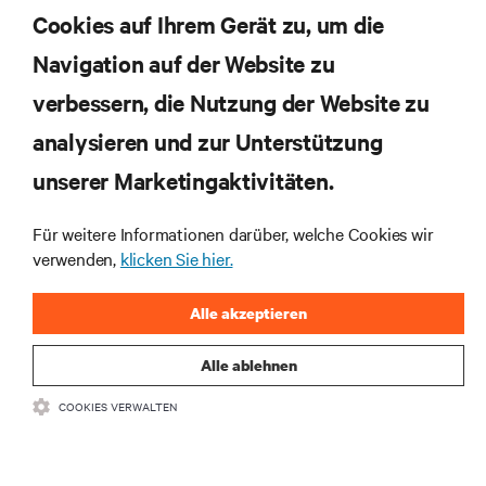
Cookies auf Ihrem Gerät zu, um die
JETZT ANMELDEN
Navigation auf der Website zu
verbessern, die Nutzung der Website zu
RESSOURCEN
analysieren und zur Unterstützung
SUPPORT
unserer Marketingaktivitäten.
Für weitere Informationen darüber, welche Cookies wir
UNTERNEHMEN
verwenden,
klicken Sie hier.
Alle akzeptieren
Alle ablehnen
BLEIBEN SIE MIT UNS IN KONTAKT
COOKIES VERWALTEN
Insta