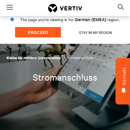
Menu
Op
sea
German (EMEA)
The page you're viewing is for
region.
mod
PROCEED
STAY IN MY REGION
Stromanschluss
Kleine bis mittlere Unternehmen
Kontakt
Stromanschluss