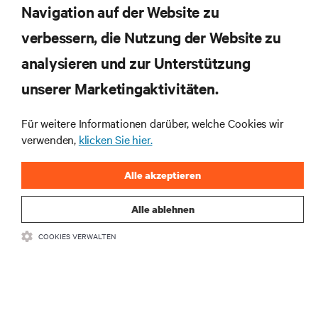
Navigation auf der Website zu
verbessern, die Nutzung der Website zu
RESSOURCEN
analysieren und zur Unterstützung
unserer Marketingaktivitäten.
SUPPORT
Für weitere Informationen darüber, welche Cookies wir
UNTERNEHMEN
verwenden,
klicken Sie hier.
Alle akzeptieren
Alle ablehnen
BLEIBEN SIE MIT UNS IN KONTAKT
COOKIES VERWALTEN
Insta
•
•
Nutzungsbedingungen
Impressum
Erklärung zu Datenschutz und