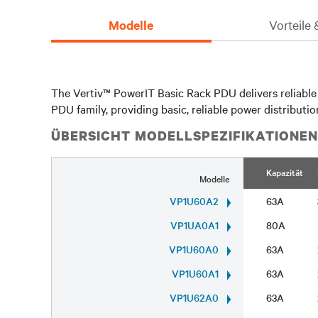
Modelle
Vorteile
The Vertiv™ PowerIT Basic Rack PDU delivers reliable 
PDU family, providing basic, reliable power distributio
ÜBERSICHT MODELLSPEZIFIKATIONE
Kapazität
Modelle
VP1U60A2
63A
VP1UA0A1
80A
VP1U60A0
63A
VP1U60A1
63A
VP1U62A0
63A