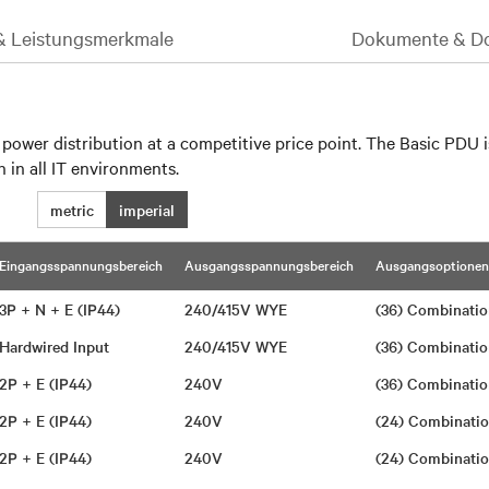
 & Leistungsmerkmale
Dokumente & D
power distribution at a competitive price point. The Basic PDU is
n in all IT environments.
N
metric
imperial
Eingangsspannungsbereich
Ausgangsspannungsbereich
Ausgangsoptionen
3P + N + E (IP44)
240/415V WYE
(36) Combinati
Hardwired Input
240/415V WYE
(36) Combinati
2P + E (IP44)
240V
(36) Combinati
2P + E (IP44)
240V
(24) Combinati
2P + E (IP44)
240V
(24) Combinati