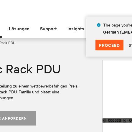
The page you're
Lösungen
Support
Insights
Über Vertiv
German (EME
 Rack PDU
PROCEED
S
ic Rack PDU
teilung zu einem wettbewerbsfähigen Preis.
 Rack-PDU-Familie und bietet eine
ebungen.
E ANFORDERN