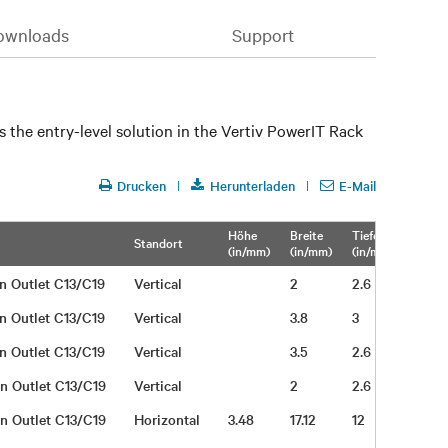
ownloads
Support
 the entry-level solution in the Vertiv PowerIT Rack
Drucken
Herunterladen
E-Mail
Höhe
Breite
Tiefe
Gewic
Standort
(in/mm)
(in/mm)
(in/mm)
(lb/kg
on Outlet C13/C19
Vertical
2
2.6
19
on Outlet C13/C19
Vertical
3.8
3
19
on Outlet C13/C19
Vertical
3.5
2.6
19
on Outlet C13/C19
Vertical
2
2.6
19
on Outlet C13/C19
Horizontal
3.48
17.12
12
19