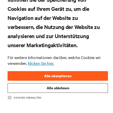
Cookies auf Ihrem Gerät zu, um die
JETZT ANMELDEN
Navigation auf der Website zu
verbessern, die Nutzung der Website zu
RESSOURCEN
analysieren und zur Unterstützung
SUPPORT
unserer Marketingaktivitäten.
Für weitere Informationen darüber, welche Cookies wir
UNTERNEHMEN
verwenden,
klicken Sie hier.
Alle akzeptieren
Alle ablehnen
BLEIBEN SIE MIT UNS IN KONTAKT
COOKIES VERWALTEN
Insta