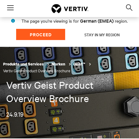
Menu
Op
sea
German (EMEA)
The page you're viewing is for
region.
mod
PROCEED
STAY IN MY REGION
Produkte und Services
Marken
Geist™
Vertiv Geist Product Overview Brochure
Vertiv Geist Product
Overview Brochure
24.9.19