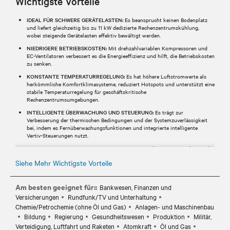
Wichtigste Vorteile
IDEAL FÜR SCHWERE GERÄTELASTEN:
Es beansprucht keinen Bodenplatz
und liefert gleichzeitig bis zu 11 kW dedizierte Rechenzentrumskühlung,
wobei steigende Gerätelasten effektiv bewältigt werden.
NIEDRIGERE BETRIEBSKOSTEN:
Mit drehzahlvariablen Kompressoren und
EC-Ventilatoren verbessert es die Energieeffizienz und hilft, die Betriebskosten
zu senken.
KONSTANTE TEMPERATURREGELUNG:
Es hat höhere Luftstromwerte als
herkömmliche Komfortklimasysteme, reduziert Hotspots und unterstützt eine
stabile Temperaturregelung für geschäftskritische
Rechenzentrumsumgebungen.
INTELLIGENTE ÜBERWACHUNG UND STEUERUNG:
Es trägt zur
Verbesserung der thermischen Bedingungen und der Systemzuverlässigkeit
bei, indem es Fernüberwachungsfunktionen und integrierte intelligente
Vertiv-Steuerungen nutzt.
REDUZIERTE UMWELTAUSWIRKUNGEN:
Es verwendet R-32, ein Kältemittel
mit niedrigem Treibhauspotenzial (GWP), um den CO₂-Fußabdruck zu
Siehe Mehr Wichtigste Vorteile
verringern und die Energieeffizienz zu verbessern.
Am besten geeignet für::
Bankwesen, Finanzen und
Versicherungen
Rundfunk/TV und Unterhaltung
Chemie/Petrochemie (ohne Öl und Gas)
Anlagen- und Maschinenbau
Bildung
Regierung
Gesundheitswesen
Produktion
Militär,
Verteidigung, Luftfahrt und Raketen
Atomkraft
Öl und Gas