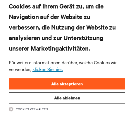
Cookies auf Ihrem Gerät zu, um die
Navigation auf der Website zu
Abonnieren Sie unseren Newsletter und erhalten
die neuesten Technologietrends
verbessern, die Nutzung der Website zu
Erhalten Sie regelmäßig Updates zu den wichtigsten
analysieren und zur Unterstützung
Themen der Branche, mit aktuellen Diskussionen
und Einblicken von Experten in das
unserer Marketingaktivitäten.
Rechenzentrums- und Infrastrukturmanagement.
Für weitere Informationen darüber, welche Cookies wir
JETZT ANMELDEN
verwenden,
klicken Sie hier.
Alle akzeptieren
Alle ablehnen
COOKIES VERWALTEN
RESSOURCEN