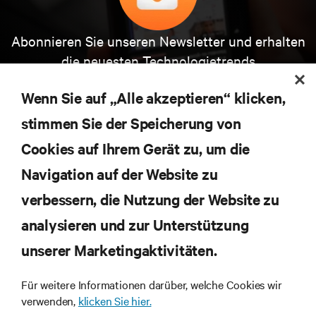
Abonnieren Sie unseren Newsletter und erhalten
die neuesten Technologietrends
Erhalten Sie regelmäßig Updates zu den wichtigsten
Themen der Branche, mit aktuellen Diskussionen
Wenn Sie auf „Alle akzeptieren“ klicken,
und Einblicken von Experten in das
Rechenzentrums- und Infrastrukturmanagement.
stimmen Sie der Speicherung von
Cookies auf Ihrem Gerät zu, um die
JETZT ANMELDEN
Navigation auf der Website zu
verbessern, die Nutzung der Website zu
RESSOURCEN
analysieren und zur Unterstützung
SUPPORT
unserer Marketingaktivitäten.
Für weitere Informationen darüber, welche Cookies wir
UNTERNEHMEN
verwenden,
klicken Sie hier.