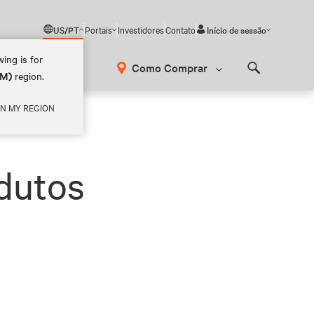
US/PT
Portais
Investidores
Contato
Início de sessão
ing is for
Como Comprar
AM)
region.
Search
IN MY REGION
odutos