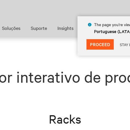
The page you're view
Soluções
Suporte
Insights
Sobre
Portuguese (LAT
PROCEED
STAY 
or interativo de pr
Racks