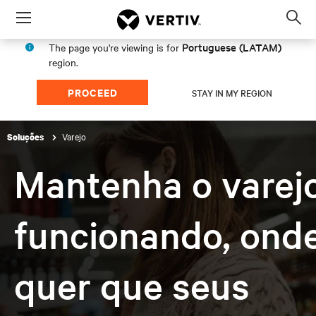
Menu
Op
sea
Portuguese (LATAM)
The page you're viewing is for
mod
region.
PROCEED
STAY IN MY REGION
Varejo
Soluções
Mantenha o varej
funcionando, ond
quer que seus