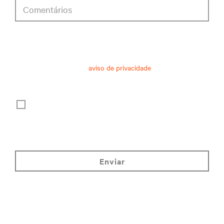
Comentários
consentimento de aviso de privacidade
Após receber e ler este
aviso de privacidade
sobre
processamento de dados pessoais, autorizo:
O processamento de meus dados pessoais para fins de
marketing, inclusive ser informado por e-mail sobre as
tendências da indústria, eventos, ofertas e lançamentos
de produtos.
enviar