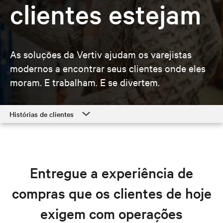
clientes estejam
As soluções da Vertiv ajudam os varejistas
modernos a encontrar seus clientes onde eles
moram. E trabalham. E se divertem.
Histórias de clientes
Histórias de clientes
Soluções para o varejo
Entregue a experiência de
Recursos
compras que os clientes de hoje
Explorar soluções para o varejo
exigem com operações