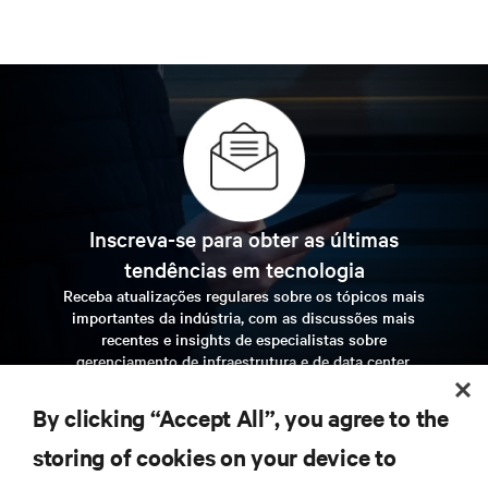
Inscreva-se para obter as últimas
tendências em tecnologia
Receba atualizações regulares sobre os tópicos mais
importantes da indústria, com as discussões mais
recentes e insights de especialistas sobre
gerenciamento de infraestrutura e de data center.
inscreva-se agora
By clicking “Accept All”, you agree to the
storing of cookies on your device to