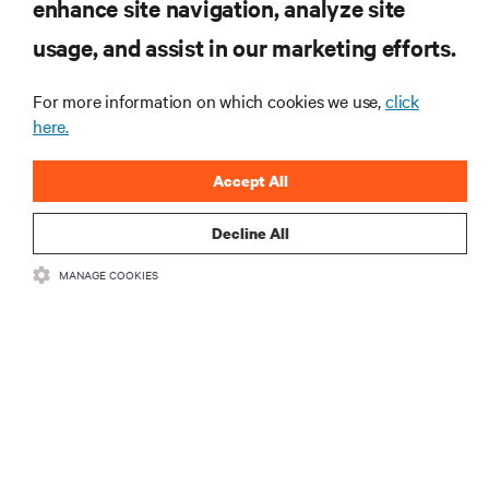
enhance site navigation, analyze site
RECURSOS
usage, and assist in our marketing efforts.
SUPORTE
For more information on which cookies we use,
click
here.
CORPORATIVO
Accept All
Decline All
CONECTE-SE CONOSCO
MANAGE COOKIES
Inst
•
•
Termos de Uso
Política de privacidade de dados e cookies
Declaração
de acessibilidade
©
2026 Vertiv Group Corp. Todos os direitos reservados.