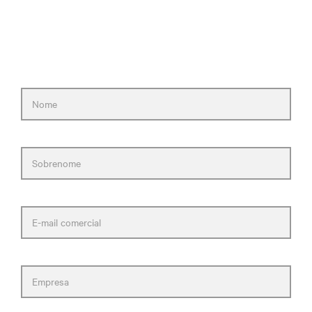
Preencha o formulário e entraremos em
contato com você o mais rápido possível.
Nome
Sobrenome
E-mail comercial
Empresa