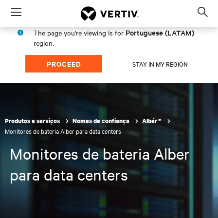
Menu
Op
sea
Portuguese (LATAM)
The page you're viewing is for
mod
region.
PROCEED
STAY IN MY REGION
Produtos e serviços
Nomes de confiança
Albér™
Monitores de bateria Alber para data centers
Monitores de bateria Alber
para data centers