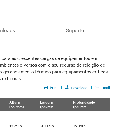
nloads
Suporte
W para as crescentes cargas de equipamentos em
 ambientes diversos com o seu recurso de rejeição de
o gerenciamento térmico para equipamentos críticos.
s extremas.
Print
Download
Email
Altura
Largura
Profundidade
(pol/mm)
(pol/mm)
(pol/mm)
19.29in
36.02in
15.35in