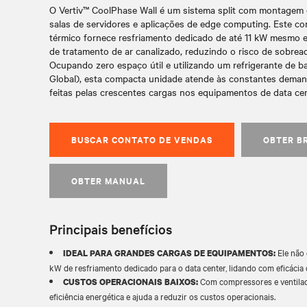
O Vertiv™ CoolPhase Wall é um sistema split com montagem 
salas de servidores e aplicações de edge computing. Este c
térmico fornece resfriamento dedicado de até 11 kW mesmo 
de tratamento de ar canalizado, reduzindo o risco de sobre
Ocupando zero espaço útil e utilizando um refrigerante de 
Global), esta compacta unidade atende às constantes demand
feitas pelas crescentes cargas nos equipamentos de data ce
BUSCAR CONTATO DE VENDAS
OBTER B
OBTER MANUAL
Principais benefícios
Ele não 
IDEAL PARA GRANDES CARGAS DE EQUIPAMENTOS:
kW de resfriamento dedicado para o data center, lidando com eficáci
Com compressores e ventilado
CUSTOS OPERACIONAIS BAIXOS:
eficiência energética e ajuda a reduzir os custos operacionais.