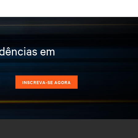
ndências em
s
INSCREVA-SE AGORA