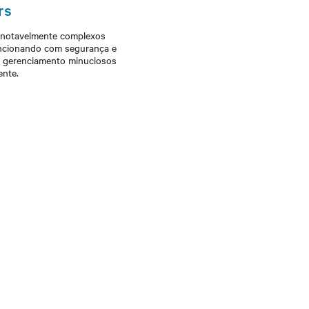
rs
 notavelmente complexos
uncionando com segurança e
e gerenciamento minuciosos
nte.