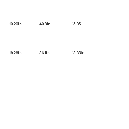
19.29in
49.8in
15.35
19.29in
56.1in
15.35in