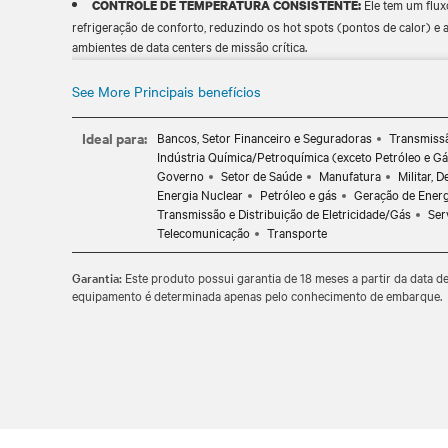
Ele tem um flux
CONTROLE DE TEMPERATURA CONSISTENTE:
refrigeração de conforto, reduzindo os hot spots (pontos de calor) e 
ambientes de data centers de missão crítica.
Ele ajuda a m
CONTROLE E MONITORAMENTO INTELIGENTES:
sistema ao alavancar os recursos de monitoramento remoto e os contro
See More Principais benefícios
Ele usa o R-32, um refrigera
IMPACTO AMBIENTAL REDUZIDO:
(GWP) para aprimorar a eficiência energética e ajudar a reduzir a peg
Ideal para:
Bancos, Setor Financeiro e Seguradoras
Transmissã
Indústria Química/Petroquímica (exceto Petróleo e Gá
Governo
Setor de Saúde
Manufatura
Militar, 
Energia Nuclear
Petróleo e gás
Geração de Energ
Transmissão e Distribuição de Eletricidade/Gás
Ser
Telecomunicação
Transporte
Garantia:
Este produto possui garantia de 18 meses a partir da data d
equipamento é determinada apenas pelo conhecimento de embarque.