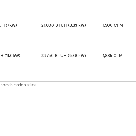
UH (7kW)
21,600 BTUH (6.33 kW)
1,300 CFM
UH (11.0kW)
33,750 BTUH (9.89 kW)
1,885 CFM
 nome do modelo acima.