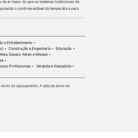
o de ar maior do que os sistemas tradicionais de
apoiando o controle estável da temperatura para
elhorar as condições térmicas e a confiabilidade do
les inteligentes integrados da Vertiv.
nte com baixo potencial de aquecimento global
ada de carbono.
o e Entretenimento
s)
Construção e Engenharia
Educação
Defesa, Espaço Aéreo e Mísseis
ia
viços Profissionais
Varejista e Atacadista
e envio do equipamento. A data de envio do