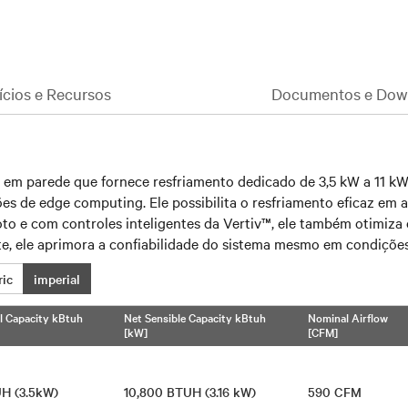
ícios e Recursos
Documentos e Dow
 em parede que fornece resfriamento dedicado de 3,5 kW a 11 k
ções de edge computing. Ele possibilita o resfriamento eficaz em
o e com controles inteligentes da Vertiv™, ele também otimiza 
te, ele aprimora a confiabilidade do sistema mesmo em condiçõe
ric
imperial
l Capacity kBtuh
Net Sensible Capacity kBtuh
Nominal Airflow
[kW]
[CFM]
UH (3.5kW)
10,800 BTUH (3.16 kW)
590 CFM