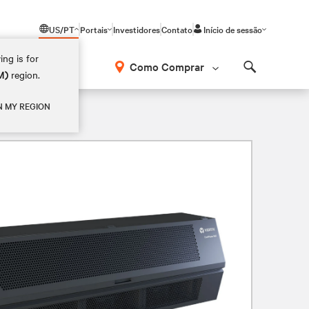
US/PT
Portais
Investidores
Contato
Início de sessão
ing is for
Como Comprar
M)
region.
Search
3,5-11 kW
N MY REGION