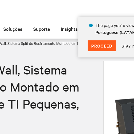
The page you're view
Soluções
Suporte
Insights
Sobre
Portuguese (LATA
all, Sistema Split de Resfriamento Montado em Parede para Salas de TI Pequenas, 
PROCEED
STAY I
all, Sistema
nto Montado em
e TI Pequenas,