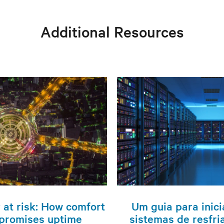
Additional Resources
y at risk: How comfort
Um guia para inici
promises uptime
sistemas de resfr