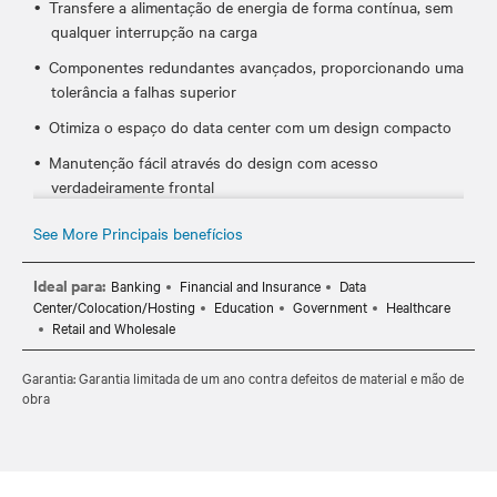
Transfere a alimentação de energia de forma contínua, sem
qualquer interrupção na carga
Componentes redundantes avançados, proporcionando uma
tolerância a falhas superior
Otimiza o espaço do data center com um design compacto
Manutenção fácil através do design com acesso
verdadeiramente frontal
Oferece insights precisos e detalhados sobre a performance
See More Principais benefícios
da energia com a captura da forma de onda
Projetada, fabricada e testada para disponibilidade global
Ideal para:
Banking
Financial and Insurance
Data
(CE, UL)
Center/Colocation/Hosting
Education
Government
Healthcare
Retail and Wholesale
Garantia: Garantia limitada de um ano contra defeitos de material e mão de
obra