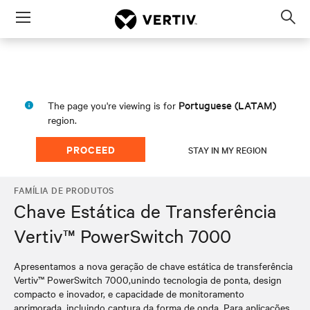
Menu
Op
sea
mod
Portuguese (LATAM)
The page you're viewing is for
region.
PROCEED
STAY IN MY REGION
FAMÍLIA DE PRODUTOS
Chave Estática de Transferência
Vertiv™ PowerSwitch 7000
Apresentamos a nova geração de chave estática de transferência
Vertiv™ PowerSwitch 7000,unindo tecnologia de ponta, design
compacto e inovador, e capacidade de monitoramento
aprimorada, incluindo captura da forma de onda. Para aplicações