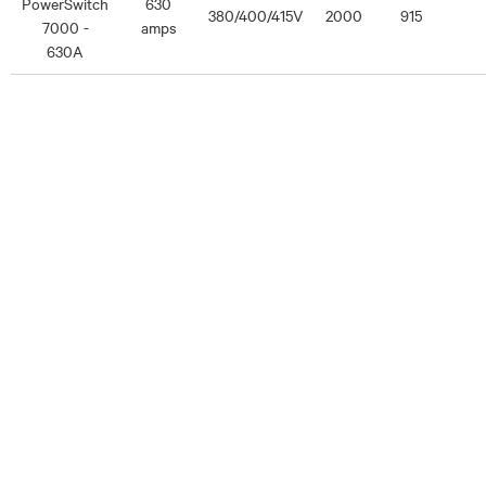
PowerSwitch
630
380/400/415V
2000
915
7000 -
amps
630A