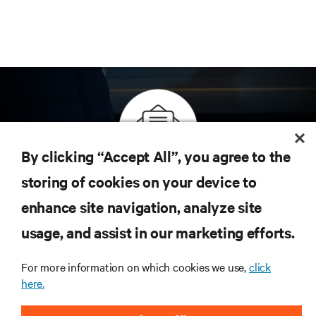
By clicking “Accept All”, you agree to the
Inscreva-se para obter as últimas tendências em
storing of cookies on your device to
tecnologia
enhance site navigation, analyze site
Receba atualizações regulares sobre os tópicos
usage, and assist in our marketing efforts.
mais importantes da indústria, com as discussões
mais recentes e insights de especialistas sobre
gerenciamento de infraestrutura e de data center.
For more information on which cookies we use,
click
here.
INSCREVA-SE AGORA