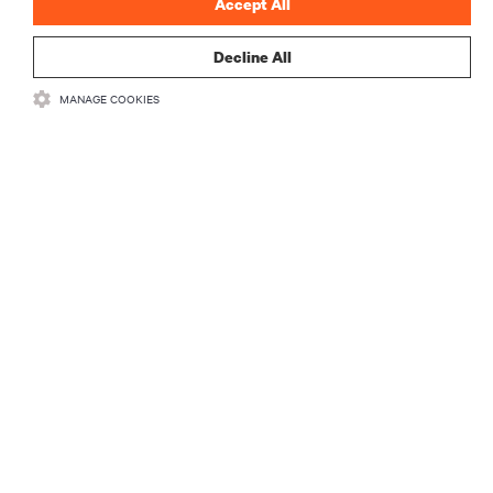
Accept All
Decline All
MANAGE COOKIES
RECURSOS
SUPORTE
CORPORATIVO
CONECTE-SE CONOSCO