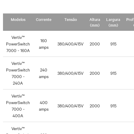
Modelos
Corrente
Tensão
Altura
Largura
Pro
(mm)
(mm)
Vertiv™
160
PowerSwitch
380/400/415V
2000
915
amps
7000 - 160A
Vertiv™
PowerSwitch
240
380/400/415V
2000
915
7000 -
amps
240A
Vertiv™
PowerSwitch
400
380/400/415V
2000
915
7000 -
amps
400A
Vertiv™