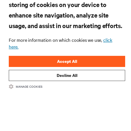
storing of cookies on your device to
enhance site navigation, analyze site
usage, and assist in our marketing efforts.
For more information on which cookies we use,
click
Inscreva-se para obter as últimas tendências em
here.
tecnologia
Receba atualizações regulares sobre os tópicos
Accept All
mais importantes da indústria, com as discussões
mais recentes e insights de especialistas sobre
Decline All
gerenciamento de infraestrutura e de data center.
MANAGE COOKIES
INSCREVA-SE AGORA
RECURSOS
SUPORTE