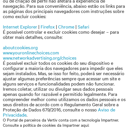
ou de criação de perfil não afetará a experiência de
navegação. Para sua conveniência, abaixo estão os links para
as páginas dos principais navegadores com instruções sobre
como excluir cookies:
Internet Explorer
|
Firefox
|
Chrome
|
Safari
É possível controlar e excluir cookies como desejar – para
obter mais detalhes, consulte:
aboutcookies.org
www.youronlinechoices.com
www.networkadvertising.org/choices
É possível excluir todos os cookies do seu dispositivo e
configurar a maioria dos navegadores para impedir que eles
sejam instalados. Mas, se isso for feito, poderá ser necessário
ajustar algumas preferências sempre que acessar um site e
alguns serviços e funcionalidades podem não funcionar.
Iremos coletar, utilizar ou divulgar seus dados pessoais
apenas quando for razoável e permitido legalmente. Para
compreender melhor como utilizamos os dados pessoais e os
seus direitos de acordo com o Regulamento Geral sobre a
Proteção de Dados 679/2016, consulte o nosso
Aviso de
Privacidade
.
O Portal de parceiros da Vertiv conta com a tecnologia Impartner.
Consulte a política de cookies da Impartner aqui: