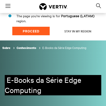
Menu
Op
sea
Portuguese (LATAM)
The page you're viewing is for
mod
region.
PROCEED
STAY IN MY REGION
E-Books da Série Edge Computing
Sobre
Conhecimento
E-Books da Série Edge
Computing