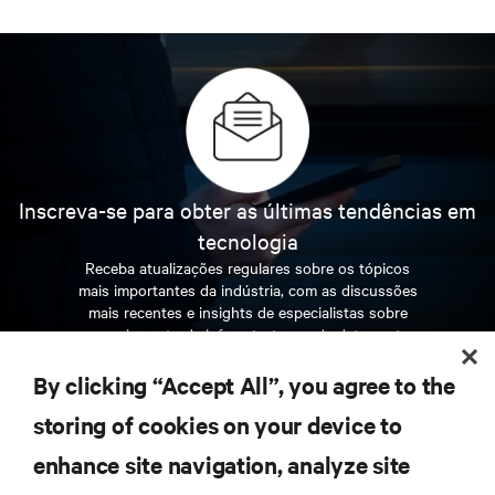
estão e para o que eles precisam. O seu desafio é acompanhar o
ritmo dessa evolução.
Inscreva-se para obter as últimas tendências em
tecnologia
Receba atualizações regulares sobre os tópicos
mais importantes da indústria, com as discussões
mais recentes e insights de especialistas sobre
gerenciamento de infraestrutura e de data center.
By clicking “Accept All”, you agree to the
INSCREVA-SE AGORA
storing of cookies on your device to
enhance site navigation, analyze site
RECURSOS