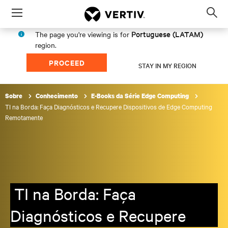
Menu
Op
sea
Portuguese (LATAM)
The page you're viewing is for
mod
region.
PROCEED
STAY IN MY REGION
Sobre
Conhecimento
E-Books da Série Edge Computing
TI na Borda: Faça Diagnósticos e Recupere Dispositivos de Edge Computing
Remotamente
TI na Borda: Faça
Diagnósticos e Recupere