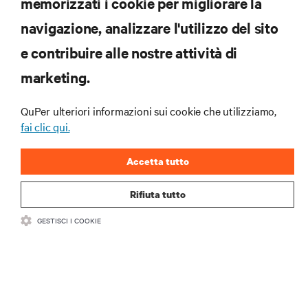
memorizzati i cookie per migliorare la
navigazione, analizzare l'utilizzo del sito
e contribuire alle nostre attività di
RECURSOS
marketing.
SUPORTE
QuPer ulteriori informazioni sui cookie che utilizziamo,
fai clic qui.
CORPORATIVO
Accetta tutto
Rifiuta tutto
CONECTE-SE CONOSCO
GESTISCI I COOKIE
Insta
•
•
Termos de Uso
Política de privacidade de dados e cookies
Declaração