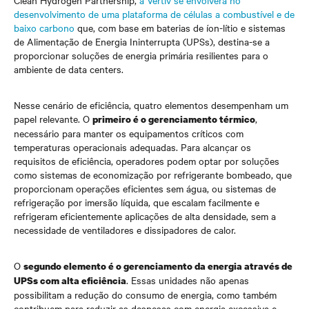
Clean Hydrogen Partnership,
a Vertiv se envolverá no
desenvolvimento de uma plataforma de células a combustível e de
baixo carbono
que, com base em baterias de íon-lítio e sistemas
de Alimentação de Energia Ininterrupta (UPSs), destina-se a
proporcionar soluções de energia primária resilientes para o
ambiente de data centers.
Nesse cenário de eficiência, quatro elementos desempenham um
papel relevante. O
,
primeiro é o gerenciamento térmico
necessário para manter os equipamentos críticos com
temperaturas operacionais adequadas. Para alcançar os
requisitos de eficiência, operadores podem optar por soluções
como sistemas de economização por refrigerante bombeado, que
proporcionam operações eficientes sem água, ou sistemas de
refrigeração por imersão líquida, que escalam facilmente e
refrigeram eficientemente aplicações de alta densidade, sem a
necessidade de ventiladores e dissipadores de calor.
O
segundo elemento é o gerenciamento da energia através de
. Essas unidades não apenas
UPSs com alta eficiência
possibilitam a redução do consumo de energia, como também
contribuem para reduzir as despesas com energia excessiva e