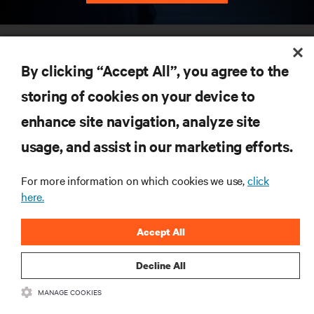
RECURSOS
By clicking “Accept All”, you agree to the
SUPORTE
storing of cookies on your device to
enhance site navigation, analyze site
CORPORATIVO
usage, and assist in our marketing efforts.
For more information on which cookies we use,
click
here.
CONECTE-SE CONOSCO
Accept All
Insta
Decline All
•
•
Termos de Uso
Política de privacidade de dados e cookies
Declaração
MANAGE COOKIES
de acessibilidade