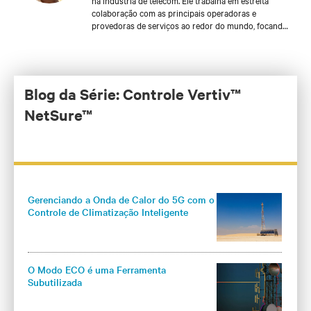
na indústria de telecom. Ele trabalha em estreita
colaboração com as principais operadoras e
provedoras de serviços ao redor do mundo, focando
em soluções inovadoras de DC power que ajudem a
reduzir os custos operacionais e fomentar a
confiabilidade em aplicações críticas das redes.
Henrik é detentor de uma patente para o
Gerenciamento Inteligente de Carga – uma solução
Blog da Série: Controle Vertiv™
de software e hardware para monitorar a distribuição
NetSure™
de energia, para uma maior disponibilidade do site e
maior eficiência energética.
Gerenciando a Onda de Calor do 5G com o
Controle de Climatização Inteligente
O Modo ECO é uma Ferramenta
Subutilizada