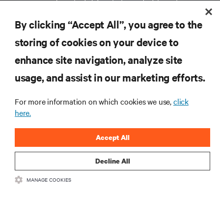
gerenciamento de infraestrutura e de data center.
By clicking “Accept All”, you agree to the
INSCREVA-SE AGORA
storing of cookies on your device to
enhance site navigation, analyze site
RECURSOS
usage, and assist in our marketing efforts.
SUPORTE
For more information on which cookies we use,
click
here.
CORPORATIVO
Accept All
Decline All
MANAGE COOKIES
CONECTE-SE CONOSCO
Insta