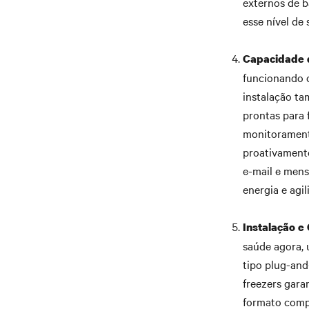
externos de b
esse nível de 
Capacidade 
funcionando c
instalação ta
prontas para 
monitoramento
proativamente
e-mail e men
energia e agi
Instalação e
saúde agora,
tipo plug-and
freezers gara
formato compa