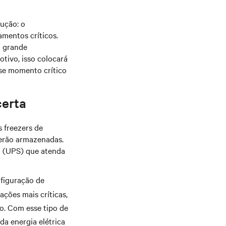
ução: o
mentos críticos.
a grande
tivo, isso colocará
sse momento crítico
certa
 freezers de
serão armazenadas.
a (UPS) que atenda
nfiguração de
ações mais críticas,
o. Com esse tipo de
da energia elétrica