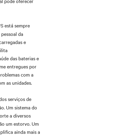
al pode oferecer
PS está sempre
 pessoal da
carregadas e
lita
úde das baterias e
rme entregues por
problemas com a
om as unidades.
dos serviços de
ão. Um sistema do
orte a diversos
não um estorvo. Um
lifica ainda mais a