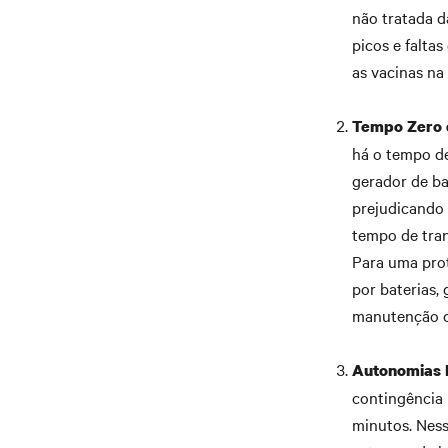
não tratada d
picos e falta
as vacinas na
Tempo Zero d
há o tempo de
gerador de ba
prejudicando
tempo de tran
Para uma prot
por baterias,
manutenção d
Autonomias 
contingência 
minutos. Nes