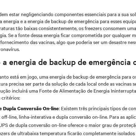
odem estar negligenciando componentes essenciais para a sua sol
 energia e a energia de backup de emergência para esses equipa
aturas tão baixas consistentemente, os freezers consomem um
ia. Se a fonte dessa energia ficar comprometida por qualquer mo
o fornecimento das vacinas, algo que poderia ser um desastre ne
ronavírus.
 a energia de backup de emergência 
nto está em jogo, uma energia de backup de emergência para os
ura precisa ser parte da solução de cada local onde as vacinas 
olução incluirá uma Fonte de Alimentação de Energia Ininterrupt
critérios:
: Existem três principais tipos de co
e Dupla Conversão On-line
off-line, linha-interativa e dupla conversão on-line. Para as aplic
PS de dupla conversão on-line oferece o maior grau de proteçã
ezers de ultrabaixa temperatura ficarão completamente isolados 