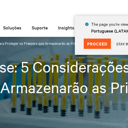
The page you're view
Soluções
Suporte
Insights
Sobre
Portuguese (LATA
ara Proteger os Freezers que Armazenarão as Primeiras Vacinas da COVID-19
PROCEED
STAY I
se: 5 Considerações
 Armazenarão as Pr