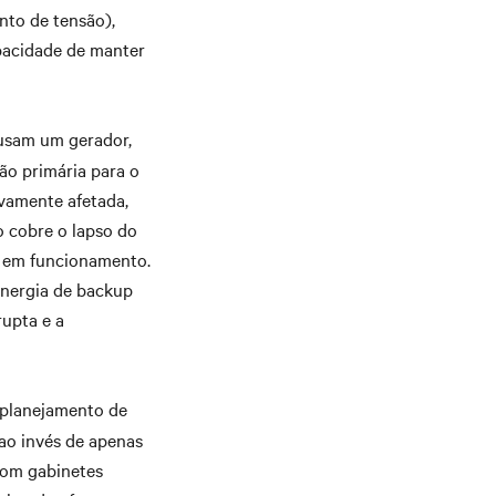
nto de tensão),
apacidade de manter
usam um gerador,
ão primária para o
ivamente afetada,
 cobre o lapso do
e em funcionamento.
energia de backup
rupta e a
 planejamento de
 ao invés de apenas
com gabinetes