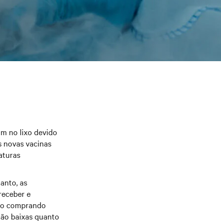
m no lixo devido
s novas vacinas
aturas
anto, as
receber e
tão comprando
tão baixas quanto