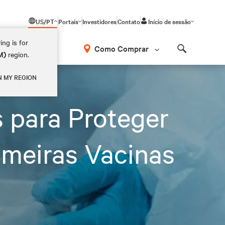
US/PT
Portais
Investidores
Contato
Início de sessão
ing is for
Como Comprar
M)
region.
Search
N MY REGION
 para Proteger
imeiras Vacinas