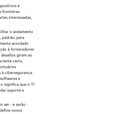
positivos e
 fronteiras
rtes interessadas,
cilitar o andamento
 padrão, para
almente acordado
ação à fornecedores
 desafios giram ao
ciente certo,
ontuários
s à cibersegurança.
 softwares e
o significa que o TI
 dar suporte e
 ser - e serão -
 define novos