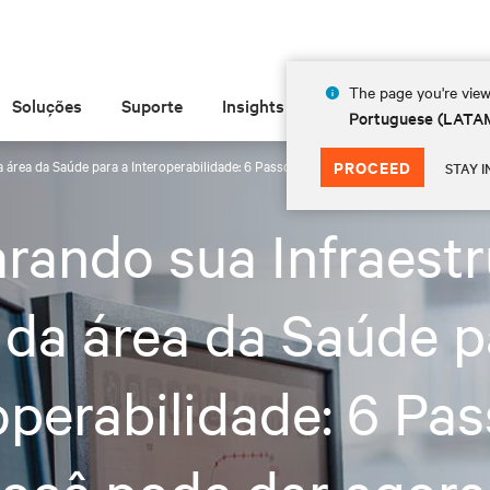
The page you're view
Soluções
Suporte
Insights
Sobre
Portuguese (LATA
a área da Saúde para a Interoperabilidade: 6 Passos que você pode dar agora
PROCEED
STAY I
rando sua Infraestr
 da área da Saúde p
operabilidade: 6 Pa