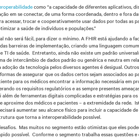
eroperabilidade
como “a capacidade de diferentes aplicativos, dis
ação em se conectar, de uma forma coordenada, dentro e fora das
ra acessar, trocar e cooperativamente usar dados por todas as pa
timizar a saúde de indivíduos e populações.”
eal não será fácil, para dizer o mínimo. A FHIR está ajudando a fa
das barreiras de implementação, criando uma linguagem comum,
de TI de saúde. Entretanto, ainda não existe um padrão univers
ma de intercâmbio de dados padrão ou genérica e neutra em rel
a adoção da tecnologia pelos diversos agentes é desigual. Outros
 formas de assegurar que os dados certos sejam associados ao pa
iciente para os médicos encontrar a informação necessária em pr
erando os requisitos regulatórios e as sempre presentes ameaça
ai além de ferramentas digitais complicadas e estratégias para os
se aproxime dos médicos e pacientes – a extremidade da rede. Ist
ecisará aumentar seu alcance físico para incluir a capacidade de
trutura que torna a interoperabilidade possível.
esafios. Mas muitos no segmento estão otimistas que eles podem
rápido possível. Conforme o segmento trabalha essas questões e