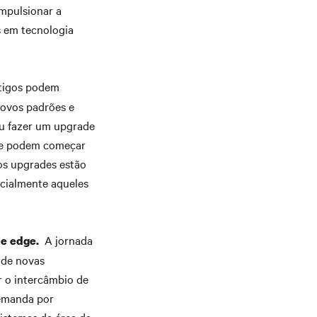
mpulsionar a
s em tecnologia
ntigos podem
novos padrões e
 ou fazer um upgrade
úde podem começar
jos upgrades estão
ecialmente aqueles
A jornada
de edge.
 de novas
r o intercâmbio de
demanda por