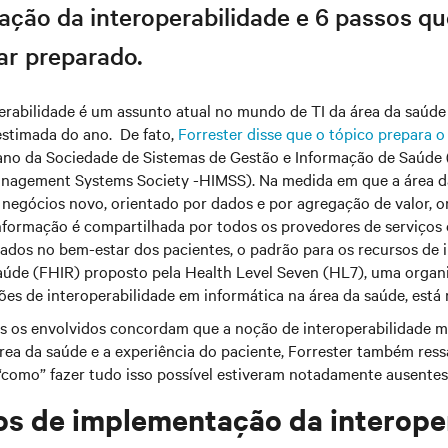
ação da interoperabilidade e 6 passos q
ar preparado.
erabilidade é um assunto atual no mundo de TI da área da saúde
estimada do ano. De fato,
Forrester disse que o tópico prepara o
ano da Sociedade de Sistemas de Gestão e Informação de Saúde 
anagement Systems Society -HIMSS). Na medida em que a área 
negócios novo, orientado por dados e por agregação de valor, o
informação é compartilhada por todos os provedores de serviços 
sados no bem-estar dos pacientes, o padrão para os recursos de 
saúde (FHIR) proposto pela Health Level Seven (HL7), uma organ
es de interoperabilidade em informática na área da saúde, está 
 os envolvidos concordam que a noção de interoperabilidade m
ea da saúde e a experiência do paciente, Forrester também ress
 “como” fazer tudo isso possível estiveram notadamente ausente
os de implementação da interope