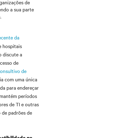
rganizações de
endo a sua parte
.
ecente da
e hospitais
o discute a
ocesso de
onsultivo de
ria com uma única
ada para endereçar
A mantém períodos
res de TI e outras
o de padrões de
atibilidade no