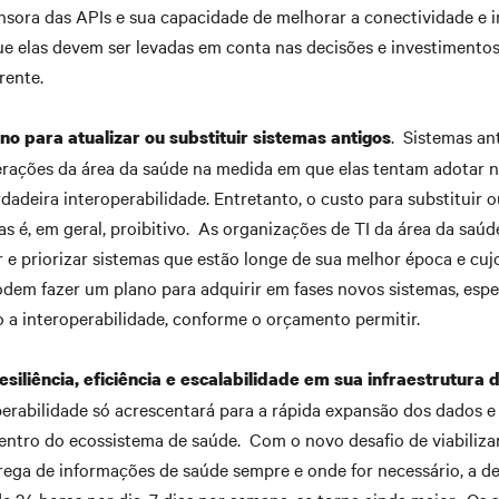
sora das APIs e sua capacidade de melhorar a conectividade e i
ue elas devem ser levadas em conta nas decisões e investimento
rente.
. Sistemas a
no para atualizar ou substituir sistemas antigos
erações da área da saúde na medida em que elas tentam adotar 
rdadeira interoperabilidade. Entretanto, o custo para substituir
as é, em geral, proibitivo. As organizações de TI da área da sa
ar e priorizar sistemas que estão longe de sua melhor época e cu
odem fazer um plano para adquirir em fases novos sistemas, esp
ão a interoperabilidade, conforme o orçamento permitir.
esiliência, eficiência e escalabilidade em sua infraestrutura 
perabilidade só acrescentará para a rápida expansão dos dados e
entro do ecossistema de saúde. Com o novo desafio de viabiliza
rega de informações de saúde sempre e onde for necessário, a 