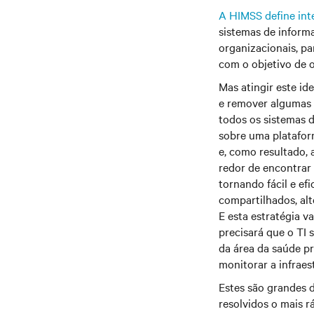
A HIMSS define int
sistemas de inform
organizacionais, pa
com o objetivo de o
Mas atingir este id
e remover algumas 
todos os sistemas 
sobre uma platafor
e, como resultado, 
redor de encontrar
tornando fácil e ef
compartilhados, alt
E esta estratégia v
precisará que o TI 
da área da saúde pr
monitorar a infraes
Estes são grandes d
resolvidos o mais 