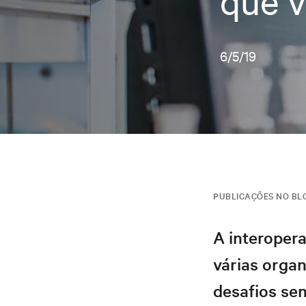
que v
6/5/19
PUBLICAÇÕES NO BL
A interopera
várias organ
desafios sen