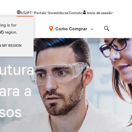
US/PT
Portais
Investidores
Contato
Início de sessão
ing is for
Como Comprar
M)
region.
Search
N MY REGION
utura
ara a
ssos