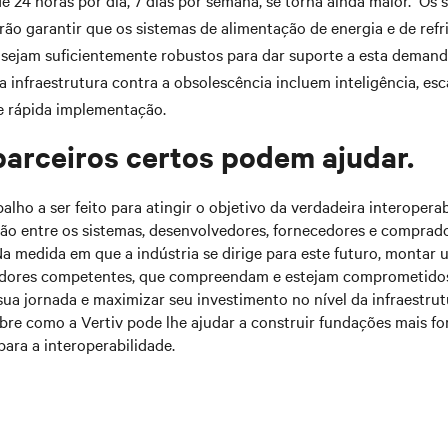
de 24 horas por dia, 7 dias por semana, se torna ainda maior. Os 
rão garantir que os sistemas de alimentação de energia e de ref
 sejam suficientemente robustos para dar suporte a esta demanda
a infraestrutura contra a obsolescência incluem inteligência, esc
e rápida implementação.
arceiros certos podem ajudar.
alho a ser feito para atingir o objetivo da verdadeira interopera
ão entre os sistemas, desenvolvedores, fornecedores e comprad
a medida em que a indústria se dirige para este futuro, montar
edores competentes, que compreendam e estejam comprometidos
 sua jornada e maximizar seu investimento no nível da infraestrut
bre como a Vertiv pode lhe ajudar a construir fundações mais fo
para a interoperabilidade.