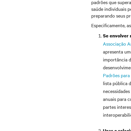
padrões que superar
saúde individuais 
preparando seus pró
Especificamente, a
Se envolver
Associação A
apresenta uma
importância d
desenvolvimen
Padrões para 
lista pública
necessidades 
anuais para c
partes intere
interoperabil
Usar o relac