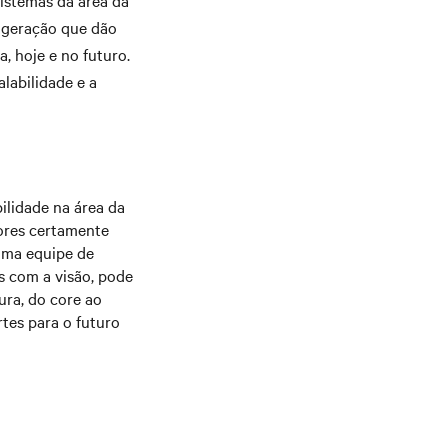
sistemas da área da
rigeração que dão
, hoje e no futuro.
alabilidade e a
bilidade na área da
ores certamente
 uma equipe de
 com a visão, pode
ura, do core ao
rtes para o futuro