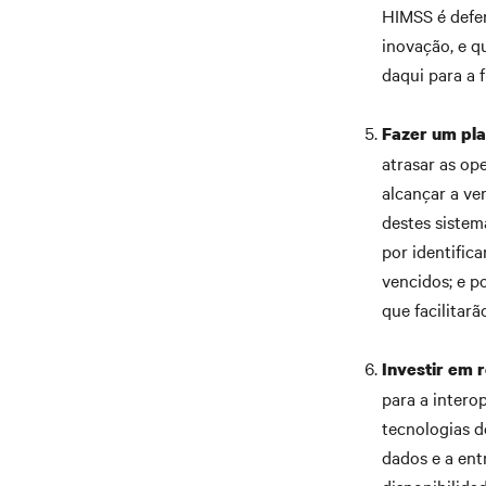
HIMSS é defen
inovação, e q
daqui para a f
Fazer um pla
atrasar as op
alcançar a ve
destes sistem
por identific
vencidos; e p
que facilitar
Investir em r
para a intero
tecnologias d
dados e a ent