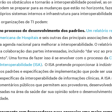
ão os obstáculos e tornarão a interoperabilidade possível, as o
podem se preparar para as mudanças que estão no horizonte, faz
prios sistemas internos e infraestrutura para interoperabilidade
s organizações de TI podem:
Um relatório r
 no processo de desenvolvimento dos padrões.
mericana de Hospitais
e seis outras das principais associações d
 agenda nacional para melhorar a interoperabilidade. O relatóri
a colaboração das partes interessadas, incluindo “dar voz ao pr
to”. Uma forma de fazer isso é se envolver com o processo da
C
Interoperabilidade (ISA)
. O ISA pretende proporcionar à indúst
 dos padrões e especificações de implementação que pode ser us
específicas da interoperabilidade de informações clínicas. A IS
omentários públicos que permitem aos provedores, desenvolvedo
ssadas na área da saúde dar sua opinião sobre o desenvolviment
idade.
ionamento com fornecedores para encorajar uma maior comp