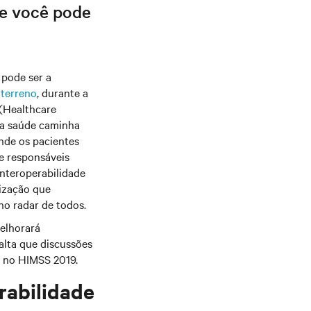
ue você pode
 pode ser a
 terreno
, durante a
(Healthcare
da saúde caminha
nde os pacientes
e responsáveis
interoperabilidade
ização que
no radar de todos.
elhorará
alta que discussões
s no HIMSS 2019.
rabilidade