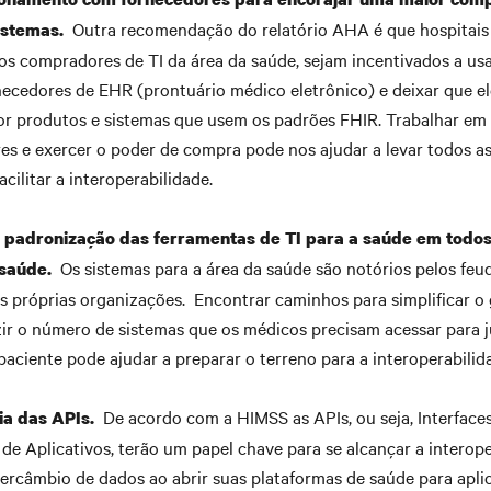
Outra recomendação do relatório AHA é que hospitais
istemas.
os compradores de TI da área da saúde, sejam incentivados a usa
necedores de EHR (prontuário médico eletrônico) e deixar que e
or produtos e sistemas que usem os padrões FHIR. Trabalhar e
es e exercer o poder de compra pode nos ajudar a levar todos as
acilitar a interoperabilidade.
 padronização das ferramentas de TI para a saúde em todos 
Os sistemas para a área da saúde são notórios pelos feu
saúde.
s próprias organizações. Encontrar caminhos para simplificar 
ir o número de sistemas que os médicos precisam acessar para j
aciente pode ajudar a preparar o terreno para a interoperabilid
De acordo com a HIMSS as APIs, ou seja, Interface
ia das APIs.
e Aplicativos, terão um papel chave para se alcançar a interope
ntercâmbio de dados ao abrir suas plataformas de saúde para apli