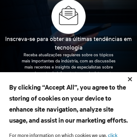
Inscreva-se para obter as últimas tendências em
tecnologia
Receba atualizações regulares sobre os tópicos
mais importantes da indústria, com as discussões
mais recentes e insights de especialistas sobre
gerenciamento de infraestrutura e de data center.
By clicking “Accept All”, you agree to the
INSCREVA-SE AGORA
storing of cookies on your device to
enhance site navigation, analyze site
RECURSOS
usage, and assist in our marketing efforts.
SUPORTE
For more information on which cookies we use,
click