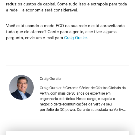
reduz os custos de capital. Some tudo isso e extrapole para toda
a rede – a economia será considerável.
Você está usando o modo ECO na sua rede e está aproveitando
tudo que ele oferece? Conte para a gente, e se tiver alguma
pergunta, envie um e-mail para
Craig Ousler
.
Craig Oursler
Craig Oursler é Gerente Sênior de Ofertas Globais da
Vertiv, com mais de 30 anos de expertise em
engenharia eletrônica. Nesse cargo, ele apoia o
negócio de telecomunicações da Vertiv e seu
portfólio de DC power. Durante sua estada na Vertiv,
Craig já ocupou diversas posições com cada vez
mais reponsabilidades nas áreas de engenharia de
produtos, engenharia de vendas, gestão de contas e
gerenciamento de produtos para uma variedade de