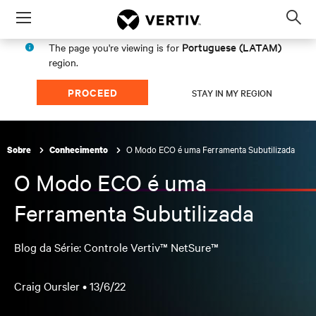
Menu
Op
sea
Portuguese (LATAM)
The page you're viewing is for
mod
region.
PROCEED
STAY IN MY REGION
O Modo ECO é uma Ferramenta Subutilizada
Sobre
Conhecimento
O Modo ECO é uma
Ferramenta Subutilizada
Blog da Série: Controle Vertiv™ NetSure™
Craig Oursler •
13/6/22