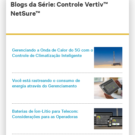
linhas de produto de DC Power. Ele é atualmente
Blogs da Série: Controle Vertiv™
responsável pelo desenvolvimento da plataforma
NetSure™
global de controle de planta externa e DC power e
pelos produtos principais de DC power para as
Américas.
Gerenciando a Onda de Calor do 5G com o
Controle de Climatização Inteligente
Você está rastreando o consumo de
energia através do Gerenciamento
Inteligente da Carga?
Baterias de Íon-Lítio para Telecom:
Considerações para as Operadoras