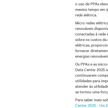
o uso de PPAs eleva
mesmo tempo em que
rede elétrica.
Micro redes elétri
renováveis disponív
conectadas à rede e
sobre os custos da 
elétricas, proporc
fornecer diretament
energias renováveis
Os PPAs e as micro 
Data Center 2025 s
continuarem compro
utilidades para imp
atender às utilidad
se tornou uma forç
Para saber mais sob
Center 2025 - Um E