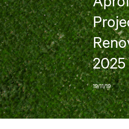
Apro
Proje
Renov
2025
19/11/19