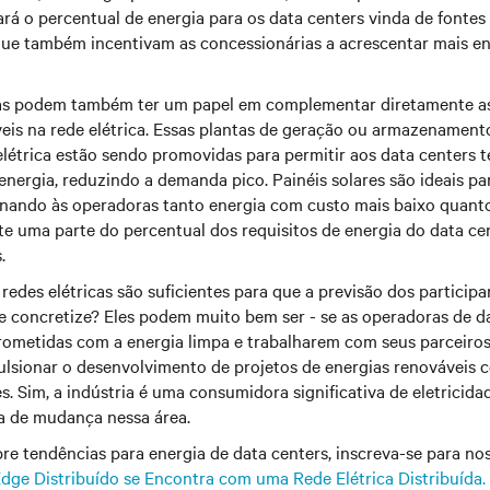
rá o percentual de energia para os data centers vinda de fontes
 também incentivam as concessionárias a acrescentar mais en
cas podem também ter um papel em complementar diretamente as
eis na rede elétrica. Essas plantas de geração ou armazenamento
létrica estão sendo promovidas para permitir aos data centers t
energia, reduzindo a demanda pico. Painéis solares são ideais pa
ionando às operadoras tanto energia com custo mais baixo quant
e uma parte do percentual dos requisitos de energia do data ce
.
redes elétricas são suficientes para que a previsão dos particip
e concretize? Eles podem muito bem ser - se as operadoras de d
metidas com a energia limpa e trabalharem com seus parceiros
ulsionar o desenvolvimento de projetos de energias renováveis 
es. Sim, a indústria é uma consumidora significativa de eletricid
a de mudança nessa área.
re tendências para energia de data centers, inscreva-se para n
dge Distribuído se Encontra com uma Rede Elétrica Distribuída.