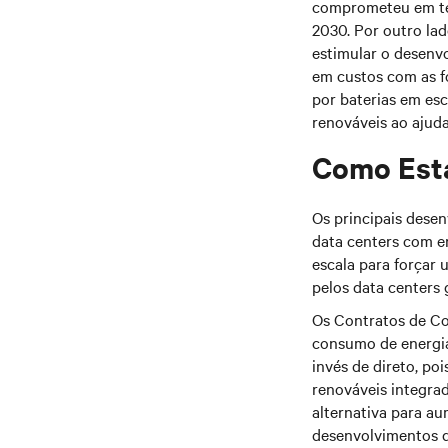
comprometeu em ter
2030. Por outro lad
estimular o desenv
em custos com as f
por baterias em esc
renováveis ao ajuda
Como Est
Os principais dese
data centers com e
escala para forçar
pelos data centers
Os Contratos de Co
consumo de energia
invés de direto, poi
renováveis integra
alternativa para a
desenvolvimentos da