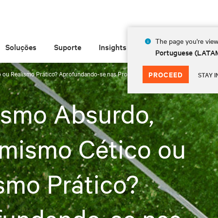
The page you're view
Soluções
Suporte
Insights
Sobre
Portuguese (LATA
 ou Realismo Prático? Aprofundando-se nas Projeções para Energias Renováveis n
PROCEED
STAY I
ismo Absurdo,
imismo Cético ou
smo Prático?