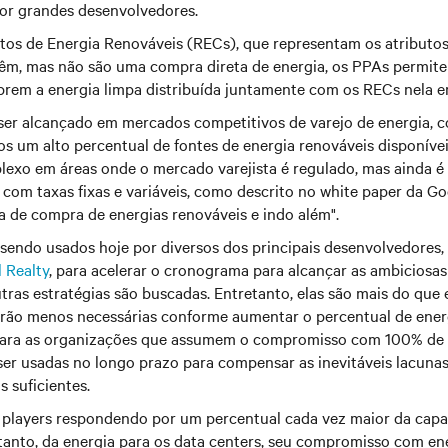
por grandes desenvolvedores.
itos de Energia Renováveis (RECs), que representam os atributos
têm, mas não são uma compra direta de energia, os PPAs permit
prem a energia limpa distribuída juntamente com os RECs nela 
e ser alcançado em mercados competitivos de varejo de energia,
 um alto percentual de fontes de energia renováveis disponívei
lexo em áreas onde o mercado varejista é regulado, mas ainda é 
com taxas fixas e variáveis, como descrito no white paper da G
 de compra de energias renováveis e indo além".
sendo usados hoje por diversos dos principais desenvolvedores,
l Realty
, para acelerar o cronograma para alcançar as ambiciosa
ras estratégias são buscadas. Entretanto, elas são mais do que 
narão menos necessárias conforme aumentar o percentual de ener
 para as organizações que assumem o compromisso com 100% de 
ser usadas no longo prazo para compensar as inevitáveis lacunas
s suficientes.
players respondendo por um percentual cada vez maior da capa
rtanto, da energia para os data centers, seu compromisso com en