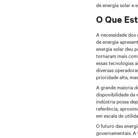
de energia solar e eó
O Que Es
A necessidade dos 
de energia apresen
energia solar deu p
tornaram mais comp
essas tecnologias a
diversas operadoras
prioridade alta, ma
A grande maioria do
disponibilidade da 
indústria possa de
referência, aprox
em escala de utilid
O futuro das energi
governamentais. A 