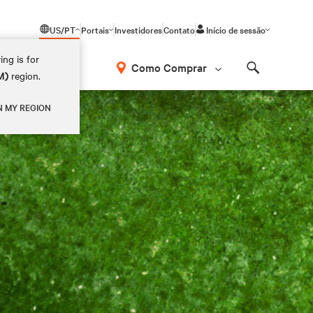
US/PT
Portais
Investidores
Contato
Início de sessão
ing is for
Como Comprar
M)
region.
Search
o Data Center 2025
N MY REGION