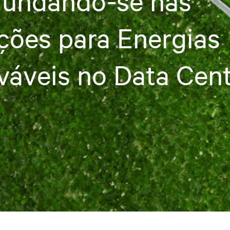
fundando-se nas
ções para Energias
áveis no Data Cen