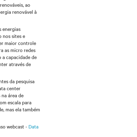
 renováveis, ao
ergia renovável à
 energias
 nos sites e
er maior controle
ra as micro redes
o a capacidade de
nter através de
antes da pesquisa
ata center
 na área de
com escala para
ade, mas ela também
osso webcast -
Data