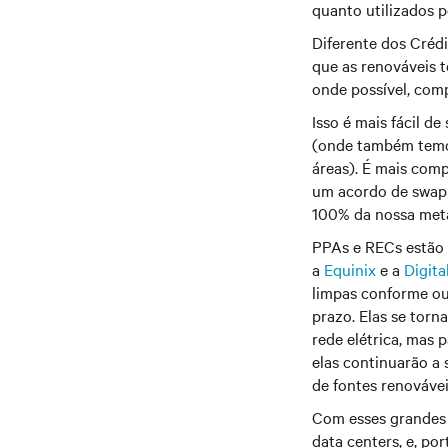
quanto utilizados 
Diferente dos Créd
que as renováveis 
onde possível, com
Isso é mais fácil d
(onde também temos
áreas). É mais comp
um acordo de swap 
100% da nossa meta
PPAs e RECs estão 
a
Equinix
e a
Digita
limpas conforme out
prazo. Elas se tor
rede elétrica, mas
elas continuarão a 
de fontes renovávei
Com esses grandes 
data centers, e, po