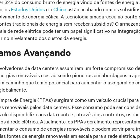
 32% do consumo bruto de energia vindo de fontes de energia a
o, os
Estados Unidos
e a
China
estão acabando com os subsídios
olvimento de energia eólica. A tecnologia amadureceu ao ponto 
ontes tradicionais de energia sem receber subsídios? O armaze
ala de rede elétrica pode ter um papel significativo na integraçã
r no nivelamento dos custos da energia.
amos Avançando
nvolvedores de data centers assumiram um forte compromisso de
nergias renováveis e estão sendo pioneiros em abordagens e ap
 um caminho que tem o potencial para aumentar o uso geral de e
 globalmente.
mpra de Energia (PPAs) surgiram como um veículo crucial para
s renováveis pelos data centers. Esse consumo pode ser conside
s ele disponibiliza aos data centers, através dos contratos, os re
dos à rede elétrica. Atualmente, os PPAs geralmente representa
umentar o consumo de energias renováveis e podem servir para i
s fontes de energia renováveis em escala para a rede elétrica, 