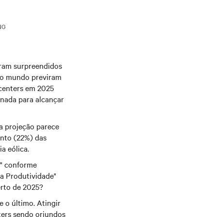
NG
oram surpreendidos
o o mundo previram
 centers em 2025
onada para alcançar
a projeção parece
into (22%) das
a eólica.
o" conforme
da Produtividade"
erto de 2025?
 o último. Atingir
ters sendo oriundos