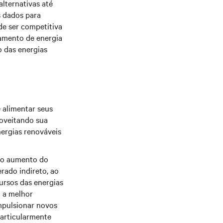
lternativas até
 dados para
de ser competitiva
namento de energia
o das energias
 alimentar seus
roveitando sua
nergias renováveis
 o aumento do
rado indireto, ao
cursos das energias
m a melhor
mpulsionar novos
particularmente