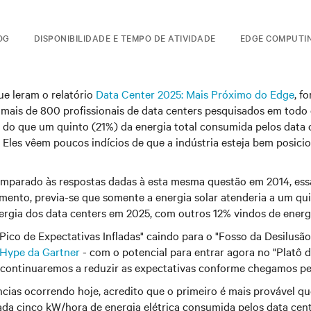
OG
DISPONIBILIDADE E TEMPO DE ATIVIDADE
EDGE COMPUTI
e leram o relatório
Data Center 2025: Mais Próximo do Edge
, f
s mais de 800 profissionais de data centers pesquisados em tod
do que um quinto (21%) da energia total consumida pelos data
r. Eles vêem poucos indícios de que a indústria esteja bem posici
mparado às respostas dadas à esta mesma questão em 2014, ess
mento, previa-se que somente a energia solar atenderia a um qu
rgia dos data centers em 2025, com outros 12% vindos de energi
Pico de Expectativas Infladas" caindo para o "Fosso da Desilusã
 Hype da Gartner
- com o potencial para entrar agora no "Platô 
 continuaremos a reduzir as expectativas conforme chegamos p
ias ocorrendo hoje, acredito que o primeiro é mais provável que
da cinco kW/hora de energia elétrica consumida pelos data cen