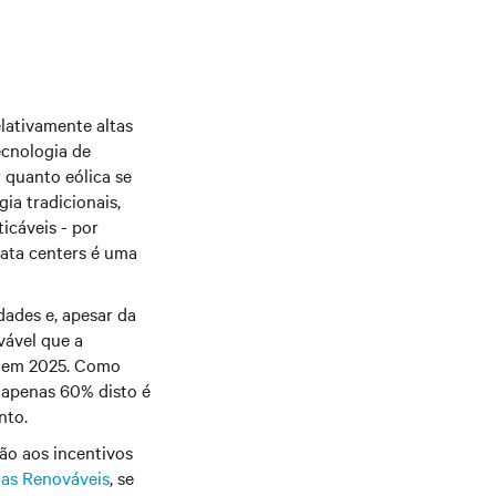
lativamente altas
ecnologia de
r quanto eólica se
ia tradicionais,
icáveis - por
data centers é uma
dades e, apesar da
vável que a
% em 2025. Como
 apenas 60% disto é
nto.
ção aos incentivos
ias Renováveis
, se