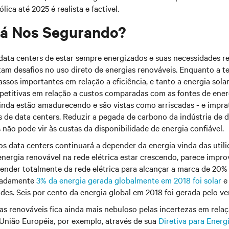
lica até 2025 é realista e factível.
tá Nos Segurando?
data centers de estar sempre energizados e suas necessidades re
tam desafios no uso direto de energias renováveis. Enquanto a t
assos importantes em relação a eficiência, e tanto a energia sola
etitivas em relação a custos comparadas com as fontes de energ
inda estão amadurecendo e são vistas como arriscadas - e imprat
 de data centers. Reduzir a pegada de carbono da indústria de 
s não pode vir às custas da disponibilidade de energia confiável.
s data centers continuará a depender da energia vinda das utili
energia renovável na rede elétrica estar crescendo, parece impro
pender totalmente da rede elétrica para alcançar a marca de 20
imadamente
3% da energia gerada globalmente em 2018 foi solar
e
ades. Seis por cento da energia global em 2018 foi gerada pelo ve
as renováveis fica ainda mais nebuloso pelas incertezas em rela
União Européia, por exemplo, através de sua
Diretiva para Energ