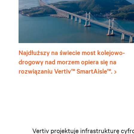
Najdłuższy na świecie most kolejowo-
drogowy nad morzem opiera się na
rozwiązaniu Vertiv™ SmartAisle™.
Vertiv projektuje infrastrukturę cy