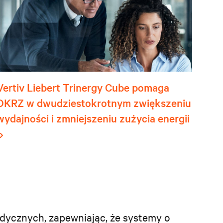
Vertiv Liebert Trinergy Cube pomaga
DKRZ w dwudziestokrotnym zwiększeniu
wydajności i zmniejszeniu zużycia energii
edycznych, zapewniając, że systemy o