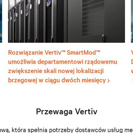
Rozwiązanie Vertiv™ SmartMod™
umożliwia departamentowi rządowemu
zwiększenie skali nowej lokalizacji
brzegowej w ciągu dwóch miesięcy
Przewaga Vertiv
frową, która spełnia potrzeby dostawców usług m