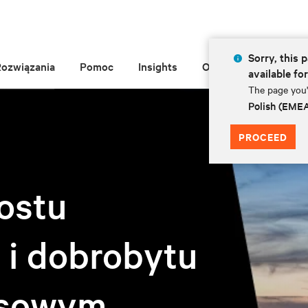
Sorry, this p
Rozwiązania
Pomoc
Insights
O Vertiv
available fo
The page you'r
Polish (EME
PROCEED
ostu
 i dobrobytu
ksowym