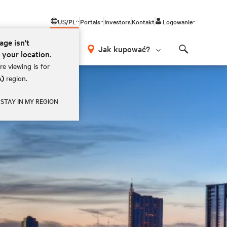
US/PL
Portals
Investors
Kontakt
Logowanie
age isn't
Jak kupować?
r your location.
Search
e viewing is for
A)
region.
STAY IN MY REGION