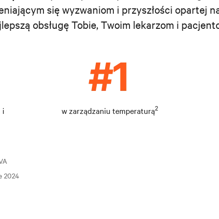
niającym się wyzwaniom i przyszłości opartej na 
jlepszą obsługę Tobie, Twoim lekarzom i pacjent
2
 i
w zarządzaniu temperaturą
kVA
re 2024