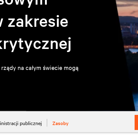
 zakresie
krytycznej
iv rządy na całym świecie mogą
nistracji publicznej
Zasoby