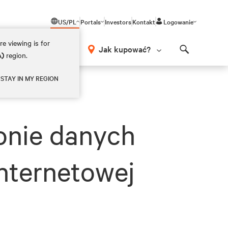
US/PL
Portals
Investors
Kontakt
Logowanie
e viewing is for
Jak kupować?
A)
region.
Search
STAY IN MY REGION
onie danych
nternetowej