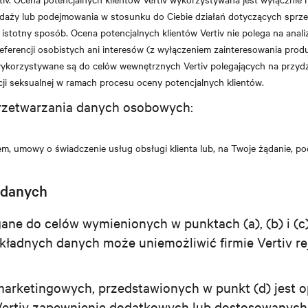
zedaży lub podejmowania w stosunku do Ciebie działań dotyczących spr
 istotny sposób. Ocena potencjalnych klientów Vertiv nie polega na anal
referencji osobistych ani interesów (z wyłączeniem zainteresowania pro
 wykorzystywane są do celów wewnętrznych Vertiv polegających na przydz
acji seksualnej w ramach procesu oceny potencjalnych klientów.
rzetwarzania danych osobowych:
kiem, umowy o świadczenie usług obsługi klienta lub, na Twoje żądanie, 
 danych
ne do celów wymienionych w punktach (a), (b) i (c
adnych danych może uniemożliwić firmie Vertiv rej
arketingowych, przedstawionych w punkt (d) jest 
Vertiv zapewnienie dodatkowych lub dostosowanych 