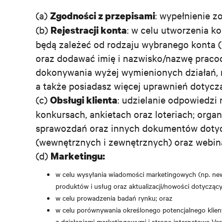
(a)
: wypełnienie z
Zgodności z przepisami
(b)
: w celu utworzenia ko
Rejestracji konta
będą zależeć od rodzaju wybranego konta 
oraz dodawać imię i nazwisko/nazwę pracod
dokonywania wyżej wymienionych działań, m
a także posiadasz więcej uprawnień dotycz
(c)
: udzielanie odpowiedzi
Obsługi klienta
konkursach, ankietach oraz loteriach; organ
sprawozdań oraz innych dokumentów dotycz
(wewnętrznych i zewnętrznych) oraz webina
(d)
Marketingu:
w celu wysyłania wiadomości marketingowych (np. new
produktów i usług oraz aktualizacji/nowości dotyczący
w celu prowadzenia badań rynku; oraz
w celu porównywania określonego potencjalnego klienta
z działaniami marketingowymi i stroną internetową Ve