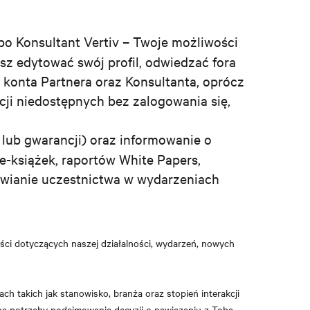
lbo Konsultant Vertiv – Twoje możliwości
z edytować swój profil, odwiedzać fora
konta Partnera oraz Konsultanta, oprócz
ji niedostępnych bez zalogowania się,
 lub gwarancji) oraz informowanie o
 e-książek, raportów White Papers,
iwianie uczestnictwa w wydarzeniach
ści dotyczących naszej działalności, wydarzeń, nowych
ch takich jak stanowisko, branża oraz stopień interakcji
 na potrzeby podejmowania decyzji o nawiązaniu z Tobą