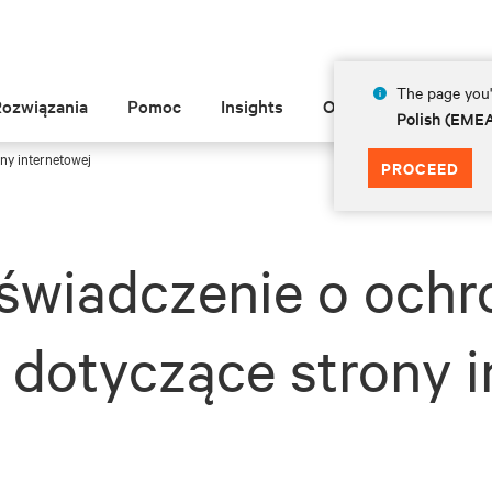
The page you'r
Rozwiązania
Pomoc
Insights
O Vertiv
Polish (EME
y internetowej
PROCEED
iadczenie o ochr
dotyczące strony i