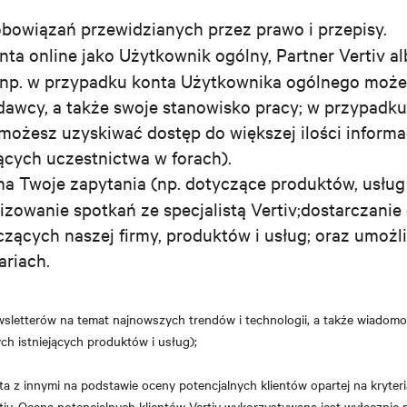
obowiązań przewidzianych przez prawo i przepisy.
nta online jako Użytkownik ogólny, Partner Vertiv a
(np. w przypadku konta Użytkownika ogólnego możes
awcy, a także swoje stanowisko pracy; w przypadku 
ożesz uzyskiwać dostęp do większej ilości informac
ących uczestnictwa w forach).
 na Twoje zapytania (np. dotyczące produktów, usług
izowanie spotkań ze specjalistą Vertiv;dostarczanie
ących naszej firmy, produktów i usług; oraz umożl
riach.
sletterów na temat najnowszych trendów i technologii, a także wiadomo
ch istniejących produktów i usług);
 z innymi na podstawie oceny potencjalnych klientów opartej na kryteria
rtiv. Ocena potencjalnych klientów Vertiv wykorzystywana jest wyłącznie