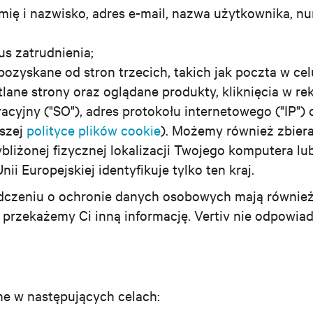
imię i nazwisko, adres e-mail, nazwa użytkownika, n
us zatrudnienia;
pozyskane od stron trzecich, takich jak poczta w celu
etlane strony oraz oglądane produkty, kliknięcia w r
racyjny ("SO"), adres protokołu internetowego ("IP")
aszej
polityce plików cookie
). Możemy również zbiera
ybliżonej fizycznej lokalizacji Twojego komputera l
i Europejskiej identyfikuje tylko ten kraj.
adczeniu o ochronie danych osobowych mają równie
 przekażemy Ci inną informację. Vertiv nie odpowi
e w następujących celach: