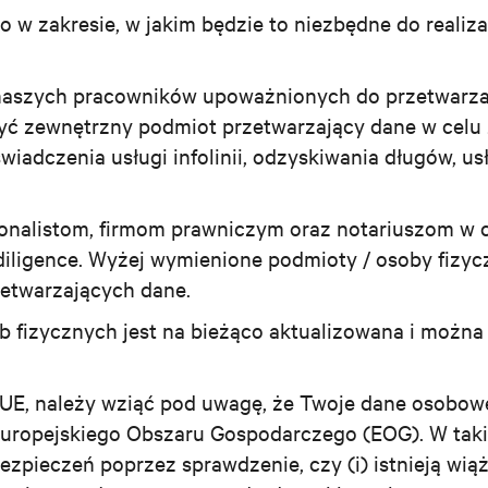
w zakresie, w jakim będzie to niezbędne do realiza
naszych pracowników upoważnionych do przetwarz
yć zewnętrzny podmiot przetwarzający dane w celu
 świadczenia usługi infolinii, odzyskiwania długów, u
onalistom, firmom prawniczym oraz notariuszom w 
iligence. Wyżej wymienione podmioty / osoby fizyc
etwarzających dane.
 fizycznych jest na bieżąco aktualizowana i można 
nie UE, należy wziąć pod uwagę, że Twoje dane oso
Europejskiego Obszaru Gospodarczego (EOG). W taki
zpieczeń poprzez sprawdzenie, czy (i) istnieją wią