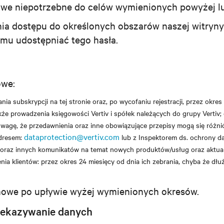
e niepotrzebne do celów wymienionych powyżej lub
nia dostępu do określonych obszarów naszej witryny
omu udostępniać tego hasła.
owe:
ia subskrypcji na tej stronie oraz, po wycofaniu rejestracji, przez okre
 także prowadzenia księgowości Vertiv i spółek należących do grupy Vertiv
wagę, że przedawnienia oraz inne obowiązujące przepisy mogą się różnić 
dataprotection@vertiv.com
adresem:
lub z Inspektorem ds. ochrony 
h oraz innych komunikatów na temat nowych produktów/usług oraz aktua
ia klientów: przez okres 24 miesięcy od dnia ich zebrania, chyba że d
imowe po upływie wyżej wymienionych okresów.
rzekazywanie danych