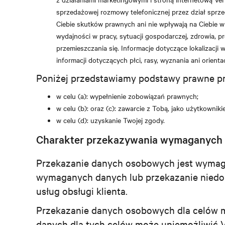
sprzedażowej rozmowy telefonicznej przez dział spr
Ciebie skutków prawnych ani nie wpływają na Ciebie w
wydajności w pracy, sytuacji gospodarczej, zdrowia, p
przemieszczania się. Informacje dotyczące lokalizacji
informacji dotyczących płci, rasy, wyznania ani orient
Poniżej przedstawiamy podstawy prawne p
w celu (a): wypełnienie zobowiązań prawnych;
w celu (b): oraz (c): zawarcie z Tobą, jako użytkowni
w celu (d): uzyskanie Twojej zgody.
Charakter przekazywania wymaganych
Przekazanie danych osobowych jest wymaga
wymaganych danych lub przekazanie niedokł
usług obsługi klienta.
Przekazanie danych osobowych dla celów m
danych dla tych celów może uniemożliwić 