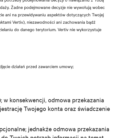
zedaży. Żadne podejmowane decyzje nie wywołują wobec
izie ani na przewidywaniu aspektów dotyczących Twojej
duktami Vertiv), niezawodności ani zachowania bądź
ielaniu do danego terytorium. Vertiv nie wykorzystuje
podjęcie działań przed zawarciem umowy;
); w konsekwencji, odmowa przekazania
estrację Twojego konta oraz świadczenie
opcjonalne; jednakże odmowa przekazania
do Twoich potrzeb informacji na temat