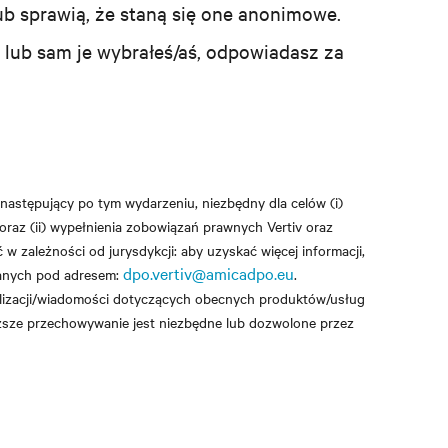
 sprawią, że staną się one anonimowe.
 lub sam je wybrałeś/aś, odpowiadasz za
s następujący po tym wydarzeniu, niezbędny dla celów (i)
; oraz (ii) wypełnienia zobowiązań prawnych Vertiv oraz
w zależności od jurysdykcji: aby uzyskać więcej informacji,
dpo.vertiv@amicadpo.eu
danych pod adresem:
.
lizacji/wiadomości dotyczących obecnych produktów/usług
łuższe przechowywanie jest niezbędne lub dozwolone przez