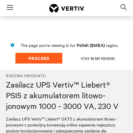
Menu
Op
sea
mod
Polish (EMEA)
The page you're viewing is for
region.
PROCEED
STAY IN MY REGION
RODZINA PRODUKTU
Zasilacz UPS Vertiv™ Liebert®
PSI5 z akumulatorem litowo-
jonowym 1000 - 3000 VA, 230 V
Zasilacz UPS Vertiv™ Liebert® GXT5 z akumulatorami litowo-
jonowymi z podwójną konwersją online zapewnia najwyższy
poziom kondycjonowania i zabezpieczenia zasilania dla