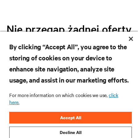
Nie przegap żadnej oferty
By clicking “Accept All”, you agree to the
Dołącz do naszej listy mailingowej i
storing of cookies on your device to
otrzymuj najnowsze informacje o
produktach oraz aktualności branżowe
enhance site navigation, analyze site
od Vertiv.
usage, and assist in our marketing efforts.
For more information on which cookies we use,
click
here.
ZAREJESTRUJ SIĘ
Accept All
Decline All