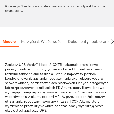
Certyfikat zgodności z normami branżowymi dotyczącymi
Gwarancja: Standardowa 5-letnia gwarancja na podzespoły elektroniczne i
zasilaczy UPS i akumulatorów litowo-jonowych, takimi jak IEC
akumulatory.
62040-1/-2, IEC 62619, IEC 61000-3-2/3-12/4-5, UL 1778, UL
1973 i UL 1642,
co zapewnia bezpieczeństwo użytkowania w krytycznych
Modele
Korzyści & Właściwości
Dokumenty i pobieranie
środowiskach IT.
Możliwość wymiany akumulatora przez użytkownika podczas
pracy jednostki usprawnia wymianę akumulatora bez przerwy
w zasilaniu podłączonego sprzętu.
Zasilacz UPS Vertiv™ Liebert® GXT5 z akumulatorem litowo-
Standardowa 5-letnia gwarancja zapewnia spokój ducha i
jonowym online chroni krytyczne aplikacje IT przed awariami i
różnymi zakłóceniami zasilania. Oferuje najwyższy poziom
kondycjonowania zasilania i podtrzymania akumulatorowego w
serwerowniach, pomieszczeniach sieciowych i innych brzegowych
lub rozproszonych lokalizacjach IT. Akumulatory litowo-jonowe
wymagają mniejszej liczby wymian i są średnio 3-krotnie trwalsze
w porównaniu z akumulatorami VRLA, przez co obniżają koszty
utrzymania, robocizny i wymiany (niższy TCO). Akumulatory
wymieniane przez użytkownika podczas pracy wydłużają okres
eksploatacji zasilacza UPS.