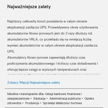
Najważniejsze zalety
Najniższy całkowity koszt posiadania w całym okresie
eksploatacji zasilacza UPS. Przewidywany okres użytkowania
akumulatorów litowo-jonowych jest do 3 razy dłuższy niż
akumulatorów VRLA, co przekłada się na mniejszą liczbę
wymian akumulatorów w całym okresie eksploatacji zasilacza
UPS.
Akumulatory litowo-jonowe zapewniają dłuższy czas
podtrzymania akumulatorowego i krótszy czas doładowania i
oferują lepsze osiągi w wyższych temperaturach oraz
obsługują do 10 razy więcej cykli rozładowania w porównaniu
z ogniwami VRLA.
Zobacz Więcej Najważniejsze zalety
Wewnętrzny akumulator zasilacza UPS oferuje wiodące w
branży czasy podtrzymania akumulatorowego (do 13 minut
Idealne rozwiązanie dla:
Usługi bankowe, finansowe i
ubezpieczeniowe
Edukacja
Administracja publiczna
Opieka
przy pełnym obciążeniu) i gwarantuje dostępność krytycznych
zdrowotna
Produkcja
Sprzedaż detaliczna i hurtowa
aplikacji podczas nieoczekiwanej przerwy zasilania.