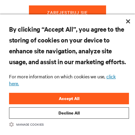
ZAREJESTRUJ SIĘ
By clicking “Accept All”, you agree to the
storing of cookies on your device to
ZASOBY
enhance site navigation, analyze site
usage, and assist in our marketing efforts.
WSPARCIE
For more information on which cookies we use,
click
O NAS
here.
Accept All
Decline All
DOŁĄCZ DO NAS
MANAGE COOKIES
Insta