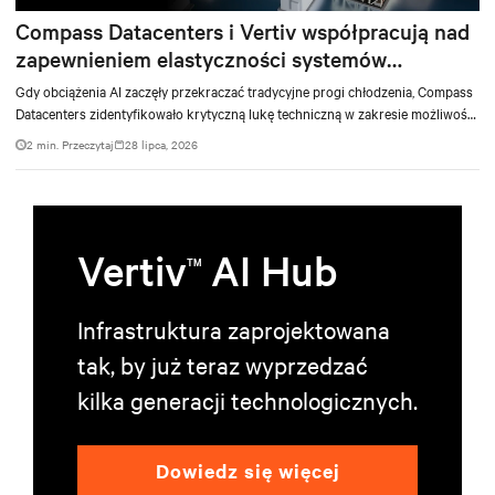
urzeczywistnienie jej wizji centrów danych opartych na AI, wspierając rozwój
Compass Datacenters i Vertiv współpracują nad
inteligencji cyfrowej i zapewniając wartość dodaną w różnych branżach na
całym świecie.
zapewnieniem elastyczności systemów
chłodzenia dla AI
Gdy obciążenia AI zaczęły przekraczać tradycyjne progi chłodzenia, Compass
Datacenters zidentyfikowało krytyczną lukę techniczną w zakresie możliwości
zarządzania ciepłem. Firma nawiązała współpracę z Vertiv w ramach
2 min. Przeczytaj
28 lipca, 2026
intensywnej, 11-miesięcznej inicjatywy inżynieryjnej, której celem było
opracowanie zintegrowanego systemu chłodzenia, który mógłby zaspokoić
zarówno obecne, jak i przyszłe wymagania w zakresie przetwarzania danych o
dużej gęstości.
Vertiv
AI Hub
TM
Infrastruktura zaprojektowana
tak, by już teraz wyprzedzać
kilka generacji technologicznych.
Dowiedz się więcej