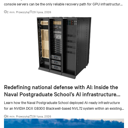
console servers can be the only reliable recovery path for GPU infrastructure
at scale.
2 min. Przeczytaj
29 lipca, 2026
Redefining national defense with AI: Inside the
Naval Postgraduate School’s AI infrastructure
deployment
Learn how the Naval Postgraduate School deployed AI-ready infrastructure
for an NVIDIA DGX GB300 Blackwell-based NVL72 system within an existing
facility, creating a repeatable model for high-density, liquid-cooled AI
6 min. Przeczytaj
28 lipca, 2026
environments.