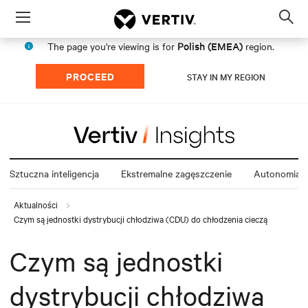
Menu
Op
sea
Polish (EMEA)
The page you're viewing is for
region.
mod
PROCEED
STAY IN MY REGION
Sztuczna inteligencja
Ekstremalne zagęszczenie
Autonomia e
Aktualności
Czym są jednostki dystrybucji chłodziwa (CDU) do chłodzenia cieczą
Czym są jednostki
dystrybucji chłodziwa