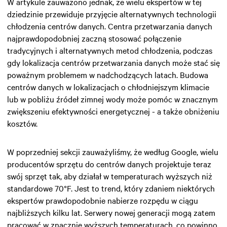
W artykule zauważono jednak, że wielu ekspertów w tej
dziedzinie przewiduje przyjęcie alternatywnych technologii
chłodzenia centrów danych. Centra przetwarzania danych
najprawdopodobniej zaczną stosować połączenie
tradycyjnych i alternatywnych metod chłodzenia, podczas
gdy lokalizacja centrów przetwarzania danych może stać się
poważnym problemem w nadchodzących latach. Budowa
centrów danych w lokalizacjach o chłodniejszym klimacie
lub w pobliżu źródeł zimnej wody może pomóc w znacznym
zwiększeniu efektywności energetycznej - a także obniżeniu
kosztów.
W poprzedniej sekcji zauważyliśmy, że według Google, wielu
producentów sprzętu do centrów danych projektuje teraz
swój sprzęt tak, aby działał w temperaturach wyższych niż
standardowe 70°F. Jest to trend, który zdaniem niektórych
ekspertów prawdopodobnie nabierze rozpędu w ciągu
najbliższych kilku lat. Serwery nowej generacji mogą zatem
pracować w znacznie wyższych temperaturach, co powinno