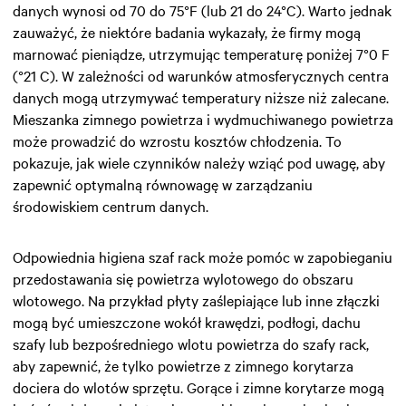
danych wynosi od 70 do 75°F (lub 21 do 24°C). Warto jednak
zauważyć, że niektóre badania wykazały, że firmy mogą
marnować pieniądze, utrzymując temperaturę poniżej 7°0 F
(°21 C). W zależności od warunków atmosferycznych centra
danych mogą utrzymywać temperatury niższe niż zalecane.
Mieszanka zimnego powietrza i wydmuchiwanego powietrza
może prowadzić do wzrostu kosztów chłodzenia. To
pokazuje, jak wiele czynników należy wziąć pod uwagę, aby
zapewnić optymalną równowagę w zarządzaniu
środowiskiem centrum danych.
Odpowiednia higiena szaf rack może pomóc w zapobieganiu
przedostawania się powietrza wylotowego do obszaru
wlotowego. Na przykład płyty zaślepiające lub inne złączki
mogą być umieszczone wokół krawędzi, podłogi, dachu
szafy lub bezpośredniego wlotu powietrza do szafy rack,
aby zapewnić, że tylko powietrze z zimnego korytarza
dociera do wlotów sprzętu. Gorące i zimne korytarze mogą