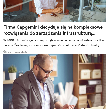
Firma Capgemini decyduje się na kompleksowe
rozwiązania do zarządzania infrastrukturą
centrum danych Avocent Vertiv
W 2006 r. firma Capgemini rozpoczęła zdalne zarządzanie infrastrukturą IT w
Europie Środkowej za pomocą rozwiązań Avocent marki Vertiv. Od tamtej
pory liczba lokalizacji centrów danych zwiększyła się, a wraz z nią stopień
2 min. Przeczytaj
wzrósł złożoności planowania centrów danych oraz zarządzania
infrastrukturą. Ten dostawca usług IT korzysta z programu Avocent Data
Center Planner do zarządzania infrastrukturą oraz z innych rozwiązań
Avocent do zarządzania infrastrukturą centrum danych (DCIM, Data Center
Infrastructure Management).