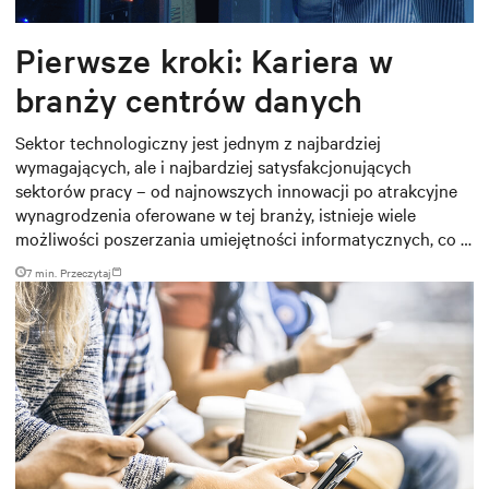
Pierwsze kroki: Kariera w
branży centrów danych
Sektor technologiczny jest jednym z najbardziej
wymagających, ale i najbardziej satysfakcjonujących
sektorów pracy – od najnowszych innowacji po atrakcyjne
wynagrodzenia oferowane w tej branży, istnieje wiele
możliwości poszerzania umiejętności informatycznych, co z
kolei prowadzi do obiecujących awansów i podwyżek
7 min. Przeczytaj
wynagrodzenia.