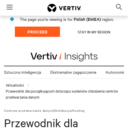
Menu
Op
sea
Polish (EMEA)
The page you're viewing is for
region.
mod
PROCEED
STAY IN MY REGION
Sztuczna inteligencja
Ekstremalne zagęszczenie
Autonomia e
Aktualności
Przewodnik dla początkujących dotyczący systemów chłodzenia centrów
przetwarzania danych
Centrum przetwarzania danych/kolokacja/hosting
Przewodnik dla