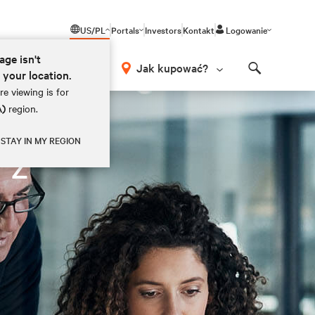
US/PL
Portals
Investors
Kontakt
Logowanie
age isn't
Jak kupować?
r your location.
Search
e viewing is for
A)
region.
STAY IN MY REGION
 z