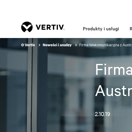
Produkty i usługi
Firma telekomunikacyjna z Austra
O Vertiv
Nowości i analizy
Firma
Austr
2.10.19