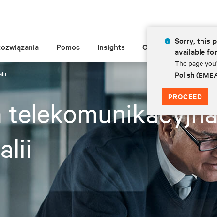
Sorry, this p
Rozwiązania
Pomoc
Insights
O Vertiv
available fo
The page you'r
lii
Polish (EME
PROCEED
 telekomunikacyjna
alii