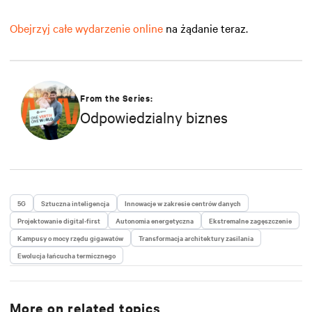
Obejrzyj całe wydarzenie online
na żądanie teraz.
From the Series:
Odpowiedzialny biznes
5G
Sztuczna inteligencja
Innowacje w zakresie centrów danych
Projektowanie digital-first
Autonomia energetyczna
Ekstremalne zagęszczenie
Kampusy o mocy rzędu gigawatów
Transformacja architektury zasilania
Ewolucja łańcucha termicznego
More on related topics