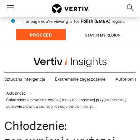
Menu
Op
sea
Polish (EMEA)
The page you're viewing is for
region.
mod
PROCEED
STAY IN MY REGION
Sztuczna inteligencja
Ekstremalne zagęszczenie
Autonomia e
Aktualności
Chłodzenie: zapewnienie wyższej mocy obliczeniowej przy jednoczesnej
poprawie zrównoważonego rozwoju centrum danych
Chłodzenie: