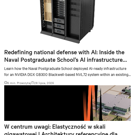
Redefining national defense with AI: Inside the
Naval Postgraduate School’s AI infrastructure
deployment
Learn how the Naval Postgraduate School deployed AI-ready infrastructure
for an NVIDIA DGX GB300 Blackwell-based NVL72 system within an existing
facility, creating a repeatable model for high-density, liquid-cooled AI
6 min. Przeczytaj
28 lipca, 2026
environments.
W centrum uwagi: Elastyczność w skali
gigawatowej | Architektury referencyjne dla