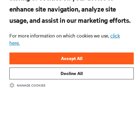
ZASOBY
enhance site navigation, analyze site
usage, and assist in our marketing efforts.
WSPARCIE
For more information on which cookies we use,
click
O NAS
here.
Accept All
Decline All
DOŁĄCZ DO NAS
MANAGE COOKIES
Insta
•
•
Warunki użytkowania
Polityka prywatności danych i plików cookie
Oświadczenie o dostępności
©
2026 Vertiv Group Corp. Wszelkie prawa zastrzeżone.