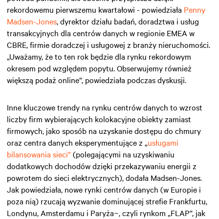
rekordowemu pierwszemu kwartałowi - powiedziała
Penny
Madsen-Jones
, dyrektor działu badań, doradztwa i usług
transakcyjnych dla centrów danych w regionie EMEA w
CBRE, firmie doradczej i usługowej z branży nieruchomości.
„Uważamy, że to ten rok będzie dla rynku rekordowym
okresem pod względem popytu. Obserwujemy również
większą podaż online”, powiedziała podczas dyskusji.
Inne kluczowe trendy na rynku centrów danych to wzrost
liczby firm wybierających kolokacyjne obiekty zamiast
firmowych, jako sposób na uzyskanie dostępu do chmury
oraz centra danych eksperymentujące z „
usługami
bilansowania sieci”
(polegającymi na uzyskiwaniu
dodatkowych dochodów dzięki przekazywaniu energii z
powrotem do sieci elektrycznych), dodała Madsen-Jones.
Jak powiedziała, nowe rynki centrów danych (w Europie i
poza nią) rzucają wyzwanie dominującej strefie Frankfurtu,
Londynu, Amsterdamu i Paryża−, czyli rynkom „FLAP”, jak