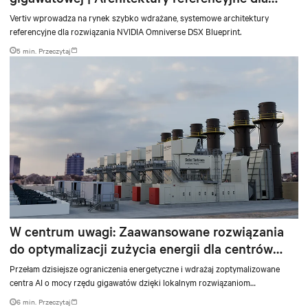
NVIDIA DSX Blueprint
Vertiv wprowadza na rynek szybko wdrażane, systemowe architektury
referencyjne dla rozwiązania NVIDIA Omniverse DSX Blueprint.
5 min. Przeczytaj
W centrum uwagi: Zaawansowane rozwiązania
do optymalizacji zużycia energii dla centrów
przetwarzania danych
Przełam dzisiejsze ograniczenia energetyczne i wdrażaj zoptymalizowane
centra AI o mocy rzędu gigawatów dzięki lokalnym rozwiązaniom
energetycznym
6 min. Przeczytaj