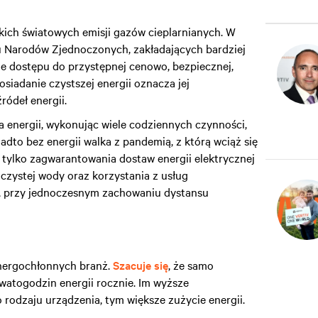
ich światowych emisji gazów cieplarnianych. W
arodów Zjednoczonych, zakładających bardziej
e dostępu do przystępnej cenowo, bezpiecznej,
siadanie czystszej energii oznacza jej
ródeł energii.
a energii, wykonując wiele codziennych czynności,
nadto bez energii walka z pandemią, z którą wciąż się
 tylko zagwarantowania dostaw energii elektrycznej
 czystej wody oraz korzystania z usług
i, przy jednoczesnym zachowaniu dystansu
energochłonnych branż.
Szacuje się
, że samo
watogodzin energii rocznie. Im wyższe
 rodzaju urządzenia, tym większe zużycie energii.