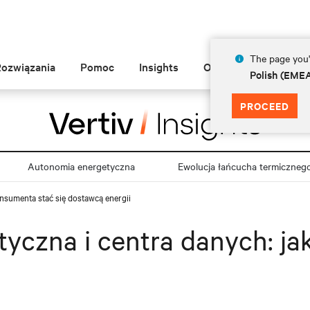
The page you'r
Rozwiązania
Pomoc
Insights
O Vertiv
Polish (EME
PROCEED
Autonomia energetyczna
Ewolucja łańcucha termiczneg
onsumenta stać się dostawcą energii
yczna i centra danych: ja