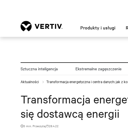
Produkty i usługi
Sztuczna inteligencja
Ekstremalne zagęszczenie
Aktualności
Transformacja energetyczna i centra danych: jak z k
Transformacja energet
się dostawcą energii
3 min. Przeczytaj
28.4.22