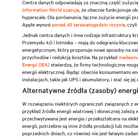
Centra danych odpowiadają za znaczną część zużycia 
Information World szacuje
, że obecnie funkcjonuje o
hyperscale. Dla porównania, łączne zużycie energii p
Apple wynosi
ponad 45 terawatogodzin rocznie
, czyl
Jednak centra danych i inne rodzaje infrastruktury kry
Przemysłu 4.0 i lotniska – mają do odegrania kluczow
energetycznym, który proponuje nowe sposoby na os
przychodów i redukcję kosztów. Na przykład
niedawno
Energii (IEA)
stwierdza, że firmy technologiczne mog
energii elektrycznej. Będąc obecnie konsumentami en
instalacjach, takie jak UPS i akumulatory, i stać się je
Alternatywne źródła (zasoby) energi
W rozwiązaniu niektórych ograniczeń związanych z 
przykład źródła energii wiatrowej i słonecznej zależą 
przechwytywana jest energia i przekształcana na ele
energii, potrzebne są inne źródła produkcji lub możl
poprzednich dniach, co również nie jest łatwym zadan