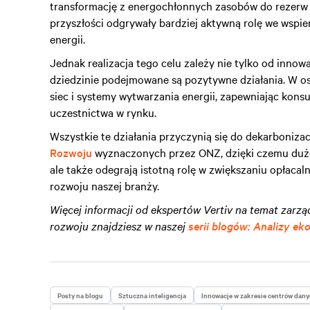
transformację z energochłonnych zasobów do rezerw e
przyszłości odgrywały bardziej aktywną rolę we wspiera
energii.
Jednak realizacja tego celu zależy nie tylko od innow
dziedzinie podejmowane są pozytywne działania. W ost
siec i systemy wytwarzania energii, zapewniając kon
uczestnictwa w rynku.
Wszystkie te działania przyczynią się do dekarbonizacji
Rozwoju
wyznaczonych przez ONZ, dzięki czemu duże 
ale także odegrają istotną rolę w zwiększaniu opłaca
rozwoju naszej branży.
Więcej informacji od ekspertów Vertiv na temat zarz
rozwoju znajdziesz w naszej
serii blogów: Analizy ek
Posty na blogu
Sztuczna inteligencja
Innowacje w zakresie centrów dan