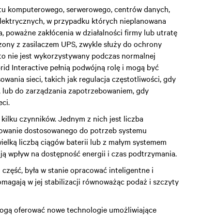
ętu komputerowego, serwerowego, centrów danych,
lektrycznych, w przypadku których nieplanowana
 poważne zakłócenia w działalności firmy lub utratę
czony z zasilaczem UPS, zwykle służy do ochrony
ęsto nie jest wykorzystywany podczas normalnej
id Interactive pełnią podwójną rolę i mogą być
ania sieci, takich jak regulacja częstotliwości, gdy
lne, lub do zarządzania zapotrzebowaniem, gdy
ci.
 kilku czynników. Jednym z nich jest liczba
rowanie dostosowanego do potrzeb systemu
elką liczbą ciągów baterii lub z małym systemem
ją wpływ na dostępność energii i czas podtrzymania.
j część, była w stanie opracować inteligentne i
omagają w jej stabilizacji równoważąc podaż i szczyty
ogą oferować nowe technologie umożliwiające