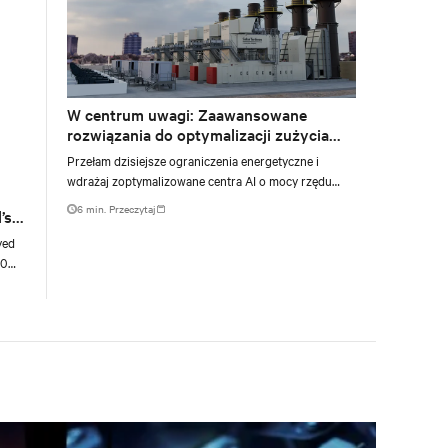
W centrum uwagi: Zaawansowane
rozwiązania do optymalizacji zużycia
energii dla centrów przetwarzania
Przełam dzisiejsze ograniczenia energetyczne i
danych
wdrażaj zoptymalizowane centra AI o mocy rzędu
gigawatów dzięki lokalnym rozwiązaniom
6 min. Przeczytaj
’s
energetycznym
yed
00
g