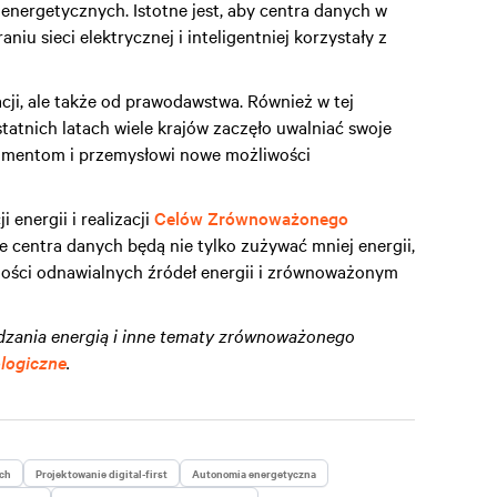
nergetycznych. Istotne jest, aby centra danych w
niu sieci elektrycznej i inteligentniej korzystały z
acji, ale także od prawodawstwa. Również w tej
atnich latach wiele krajów zaczęło uwalniać swoje
sumentom i przemysłowi nowe możliwości
 energii i realizacji
Celów Zrównoważonego
centra danych będą nie tylko zużywać mniej energii,
lności odnawialnych źródeł energii i zrównoważonym
ądzania energią i inne tematy zrównoważonego
ologiczne
.
ych
Projektowanie digital-first
Autonomia energetyczna