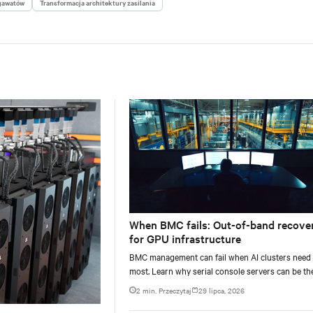
gawatów
Transformacja architektury zasilania
When BMC fails: Out-of-band recove
for GPU infrastructure
BMC management can fail when AI clusters need 
most. Learn why serial console servers can be th
only reliable recovery path for GPU infrastructur
2 min. Przeczytaj
29 lipca, 2026
scale.