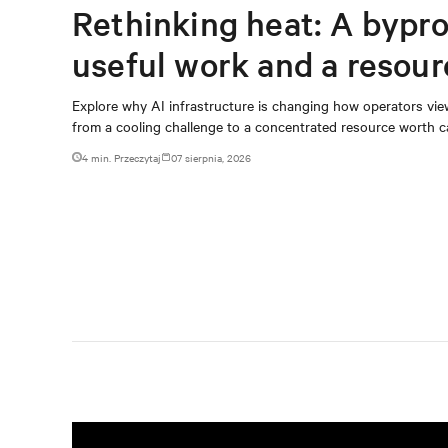
Rethinking heat: A bypro
useful work and a resou
capturing
Explore why AI infrastructure is changing how operators vie
from a cooling challenge to a concentrated resource worth c
4 min. Przeczytaj
07 sierpnia, 2026