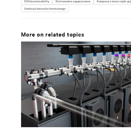
ESG/sustainability
Ekstremalne zagęszczenie
Kampusy o mocy rzędu gi
Ewolucja łańcucha termicznego
More on related topics