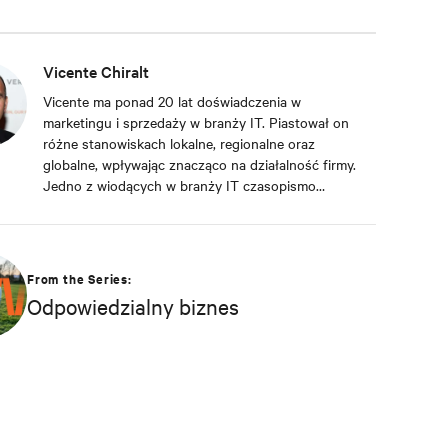
Vicente Chiralt
Vicente ma ponad 20 lat doświadczenia w
marketingu i sprzedaży w branży IT. Piastował on
różne stanowiskach lokalne, regionalne oraz
globalne, wpływając znacząco na działalność firmy.
Jedno z wiodących w branży IT czasopismo
uznało Vicente’a za „Menedżera marketingu roku”.
Obecnie Vicente kieruje w Vertiv zespołami ds.
marketingu terenowego i kanałowego w regionie
EMEA. Ściśle współpracuje z zespołami ds.
From the Series:
sprzedaży i produktów, zajmując się budowaniem
Odpowiedzialny biznes
świadomości marki oraz wspieraniem współpracy
partnerów i klientów z Vertiv. Vicente jest
absolwentem hiszpańskiego uniwersytetu Alcalá de
Henares, gdzie studiował administrację biznesu.
Posiada również tytuł MBA uczelni IE Business
School.