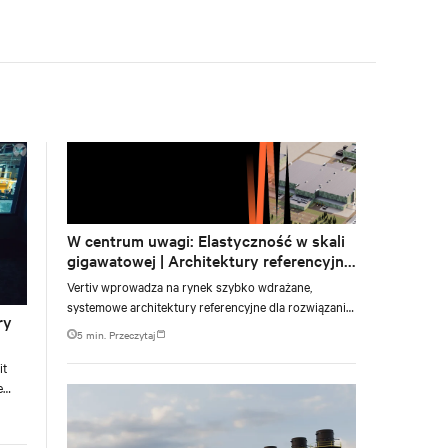
facility, creating a repeatable model for high-density,
liquid-cooled AI environments.
W centrum uwagi: Elastyczność w skali
gigawatowej | Architektury referencyjne
dla NVIDIA DSX Blueprint
Vertiv wprowadza na rynek szybko wdrażane,
systemowe architektury referencyjne dla rozwiązania
ry
NVIDIA Omniverse DSX Blueprint.
5 min. Przeczytaj
it
e
e at