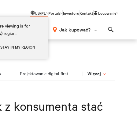
US/PL
Portals
Investors
Kontakt
Logowanie
e viewing is for
Jak kupować?
A)
region.
Search
STAY IN MY REGION
Więcej
o
Projektowanie digital-first
k z konsumenta stać