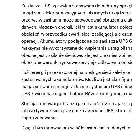
Zasilacze UPS są zwykle stosowane do ochrony sprz
urządzeń telekomunikacyjnych lub innych urządzeń e
przerwa w zasilaniu może spowodować obrażenia ciała,
danych. Magazyn energii, jakim jest akumulator połą
obciążeń w przypadku awarii sieci zasilającej, ale cz
operacji. Akumulatory podłączone do zasilacza UPS Gr
maksymalnie wykorzystane do wspierania usług bilansow
obecne jest zasilanie sieciowe, ale jest ono niestabi
określone warunki rynkowe sprzyjają odłączeniu od sie
Ilość energii przeznaczonej na obsługę sieci zależy od
zastosowanych akumulatorów. Możliwe jest skonfigu
magazynowania energii z dużym systemem UPS i niewi
UPS z wieloma ciągami baterii. Różne konfiguracje ma
Stosując innowacje, branża jako całość i Vertiv jako je
interaktywne z siecią zasilacze awaryjne UPS, które p
zapotrzebowania.
Dzięki tym innowacjom współczesne centra danych m