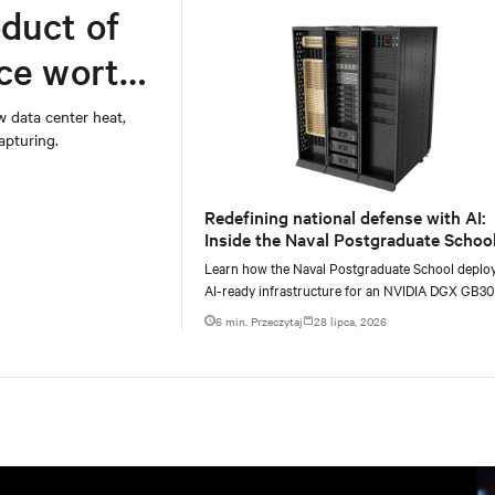
duct of
rce worth
w data center heat,
apturing.
Redefining national defense with AI:
Inside the Naval Postgraduate School
AI infrastructure deployment
Learn how the Naval Postgraduate School deplo
AI-ready infrastructure for an NVIDIA DGX GB3
Blackwell-based NVL72 system within an existin
6 min. Przeczytaj
28 lipca, 2026