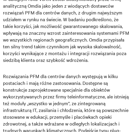
analityczną Omdia jako jeden z wiodących dostawców
rozwiązań PFM dla centrów danych, z drugim najwyższym
udziałem w rynku na świecie. W badaniu podkreślono, że
takie korzyści, jak możliwość gwarantowanego skalowania,
wpływają na znaczny wzrost zainteresowania systemami PFM
we wszystkich regionach geograficznych. Omdia przypisała
ten silny trend takim czynnikom jak wysoka skalowalność,
korzyści wynikające z montażu i integracji rozwiązania poza
siedzibą klienta oraz szybkość wdrożenia.
Rozwiązania PFM dla centrów danych występują w kilku
postaciach i mają różne zastosowania. Dostępne są
konstrukcje zaprojektowane specjalnie dla obiektów
wykorzystywanych przez firmy teleinformatyczne, ale istnieją
też moduły „wszystko w jednym”, ze zintegrowaną
infrastrukturą IT, zasilania i chłodzenia, które są powszechnie
stosowane w edukacji, przemyśle i placówkach opieki
zdrowotnej, a także wdrażane w odległych lokalizacjach i
trudnych warunkach klimatycznych. Podejście typu plug-