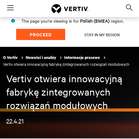
Menu
Op
sea
Polish (EMEA)
The page you're viewing is for
region.
mod
PROCEED
STAY IN MY REGION
O Vertiv
Nowości i analizy
Informacje prasowe
Vertiv otwiera innowacyjną fabrykę zintegrowanych rozwiązań modułowych
Vertiv otwiera innowacyjną
fabrykę zintegrowanych
rozwiązań modułowych
22.4.21