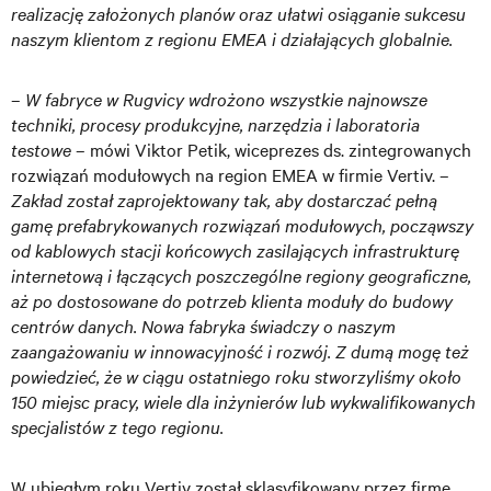
realizację założonych planów oraz ułatwi osiąganie sukcesu
naszym klientom z regionu EMEA i działających globalnie.
–
W fabryce w Rugvicy wdrożono wszystkie najnowsze
techniki, procesy produkcyjne, narzędzia i laboratoria
testowe
– mówi Viktor Petik, wiceprezes ds. zintegrowanych
rozwiązań modułowych na region EMEA w firmie Vertiv. –
Zakład został zaprojektowany tak, aby dostarczać pełną
gamę prefabrykowanych rozwiązań modułowych, począwszy
od kablowych stacji końcowych zasilających infrastrukturę
internetową i łączących poszczególne regiony geograficzne,
aż po dostosowane do potrzeb klienta moduły do budowy
centrów danych. Nowa fabryka świadczy o naszym
zaangażowaniu w innowacyjność i rozwój. Z dumą mogę też
powiedzieć, że w ciągu ostatniego roku stworzyliśmy około
150 miejsc pracy, wiele dla inżynierów lub wykwalifikowanych
specjalistów z tego regionu.
W ubiegłym roku Vertiv został sklasyfikowany przez firmę