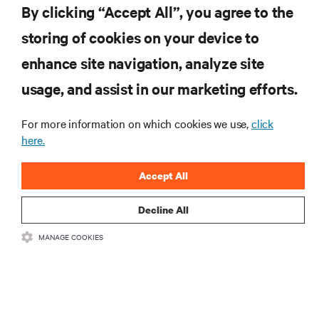
By clicking “Accept All”, you agree to the
storing of cookies on your device to
ZASOBY
enhance site navigation, analyze site
usage, and assist in our marketing efforts.
WSPARCIE
For more information on which cookies we use,
click
O NAS
here.
Accept All
Decline All
DOŁĄCZ DO NAS
MANAGE COOKIES
Insta
•
•
Warunki użytkowania
Polityka prywatności danych i plików cookie