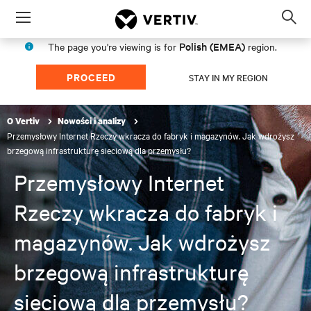
Menu
Op
sea
Polish (EMEA)
The page you're viewing is for
region.
mod
PROCEED
STAY IN MY REGION
O Vertiv
Nowości i analizy
Przemysłowy Internet Rzeczy wkracza do fabryk i magazynów. Jak wdrożysz
brzegową infrastrukturę sieciową dla przemysłu?
Przemysłowy Internet
Rzeczy wkracza do fabryk i
magazynów. Jak wdrożysz
brzegową infrastrukturę
sieciową dla przemysłu?