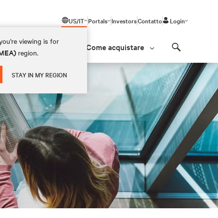
US/IT
Portals
Investors
Contatto
Login
ou're viewing is for
Come acquistare
(EMEA)
region.
Search
STAY IN MY REGION