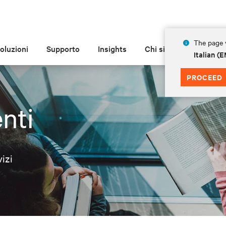
The page y
oluzioni
Supporto
Insights
Chi siamo
Italian 
PROCEED
nti
izi