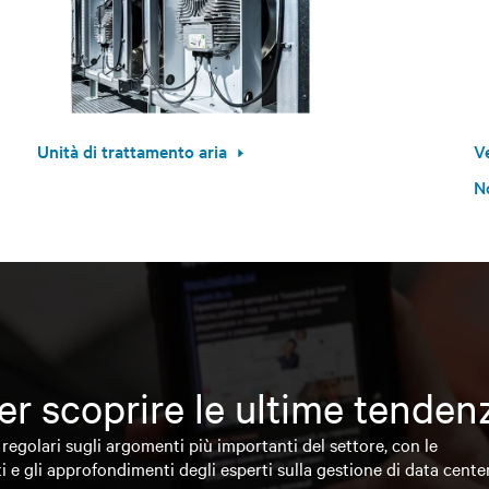
Unità di trattamento aria
V
No
 per scoprire le ultime tende
regolari sugli argomenti più importanti del settore, con le
i e gli approfondimenti degli esperti sulla gestione di data cente