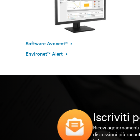
Software Avocent®
Environet™ Alert
Iscriviti
Ricevi aggiornamenti 
discussioni più recent