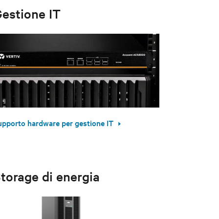
estione IT
upporto hardware per gestione IT
torage di energia