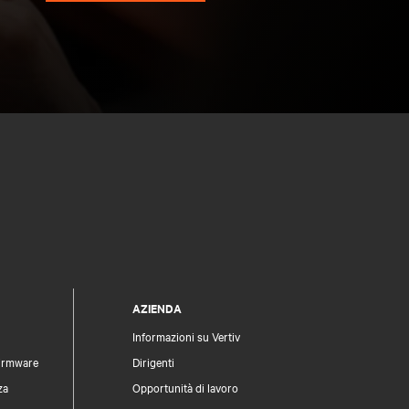
AZIENDA
Informazioni su Vertiv
firmware
Dirigenti
za
Opportunità di lavoro