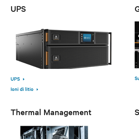
UPS
G
S
UPS
Ioni di litio
Thermal Management
S