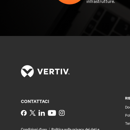
infrastrutture.
RI
CONTATTACI
Do
Instagram
Pol
Ter
Condizioni d'uso
Politica sulla privacy dei dati e