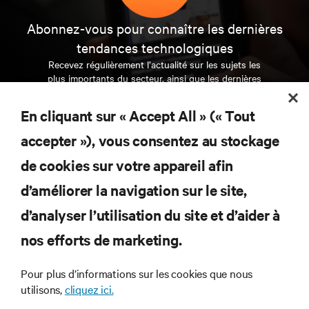
Abonnez-vous pour connaître les dernières
tendances technologiques
Recevez régulièrement l’actualité sur les sujets les
plus importants du secteur, ainsi que les dernières
interventions et avis de nos experts sur la gestion,
l’alimentation et le refroidissement des data centers
En cliquant sur « Accept All » (« Tout
et des infrastructures informatiques critiques.
accepter »), vous consentez au stockage
S’INSCRIRE MAINTENANT
de cookies sur votre appareil afin
d’améliorer la navigation sur le site,
RESSOURCES
d’analyser l’utilisation du site et d’aider à
SUPPORT
nos efforts de marketing.
Pour plus d’informations sur les cookies que nous
SOCIÉTÉ
utilisons,
cliquez ici.