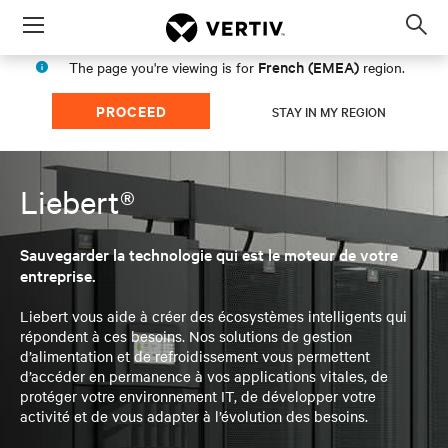
Menu
Op
sea
French (EMEA)
The page you're viewing is for
region.
mod
PROCEED
STAY IN MY REGION
Liebert®
Sauvegarder la technologie qui est le moteur de votre
entreprise.
Liebert vous aide à créer des écosystèmes intelligents qui
répondent à ces besoins. Nos solutions de gestion
d’alimentation et de refroidissement vous permettent
d’accéder en permanence à vos applications vitales, de
protéger votre environnement IT, de développer votre
activité et de vous adapter à l’évolution des besoins.