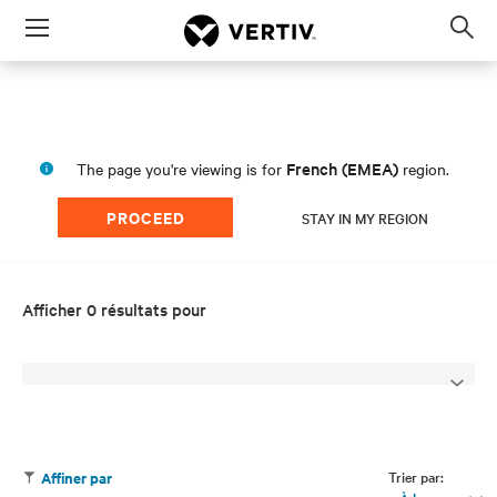
Menu
Op
sea
mod
French (EMEA)
The page you're viewing is for
region.
PROCEED
STAY IN MY REGION
Afficher 0 résultats pour
Trier par:
Affiner par