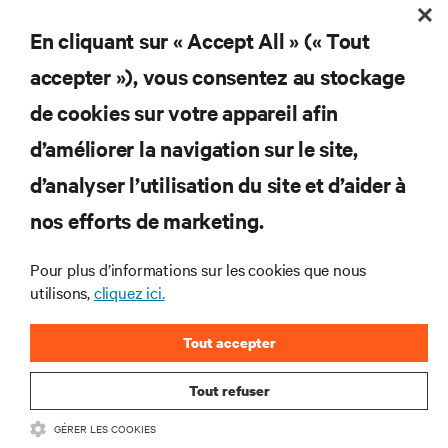
En cliquant sur « Accept All » (« Tout
accepter »), vous consentez au stockage
Abonnez-vous pour connaître les dernières
de cookies sur votre appareil afin
tendances technologiques
d’améliorer la navigation sur le site,
Recevez régulièrement l’actualité sur les sujets les
plus importants du secteur, ainsi que les dernières
d’analyser l’utilisation du site et d’aider à
interventions et avis de nos experts sur la gestion,
nos efforts de marketing.
l’alimentation et le refroidissement des data centers
et des infrastructures informatiques critiques.
Pour plus d’informations sur les cookies que nous
S’INSCRIRE MAINTENANT
utilisons,
cliquez ici.
Tout accepter
Tout refuser
GÉRER LES COOKIES