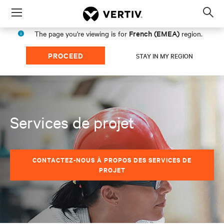
Menu
Op
sea
French (EMEA)
The page you're viewing is for
region.
mod
PROCEED
STAY IN MY REGION
Services de projet
CONTACTEZ-NOUS À PROPOS DES SERVICES DE
PROJET