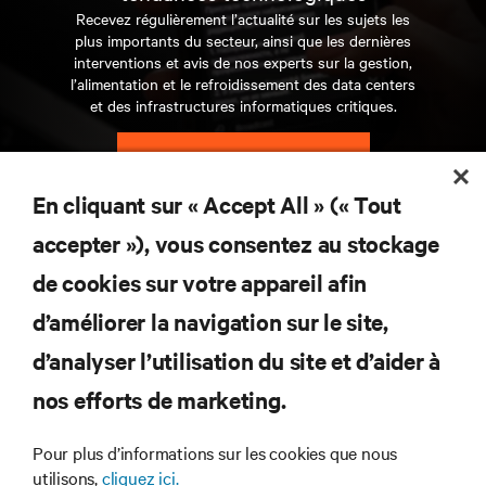
Recevez régulièrement l’actualité sur les sujets les
plus importants du secteur, ainsi que les dernières
interventions et avis de nos experts sur la gestion,
l’alimentation et le refroidissement des data centers
et des infrastructures informatiques critiques.
S’INSCRIRE MAINTENANT
En cliquant sur « Accept All » (« Tout
RESSOURCES
accepter »), vous consentez au stockage
de cookies sur votre appareil afin
SUPPORT
d’améliorer la navigation sur le site,
SOCIÉTÉ
d’analyser l’utilisation du site et d’aider à
nos efforts de marketing.
Pour plus d’informations sur les cookies que nous
utilisons,
cliquez ici.