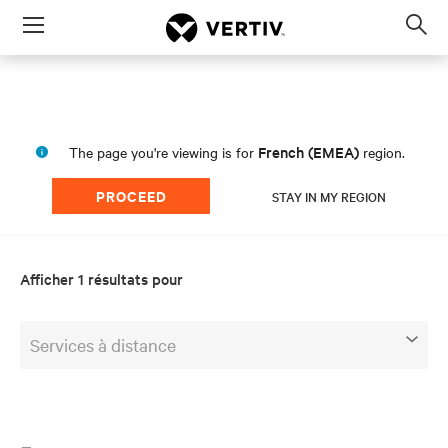
Menu
Op
sea
mod
French (EMEA)
The page you're viewing is for
region.
PROCEED
STAY IN MY REGION
Afficher 1 résultats pour
Services à distance