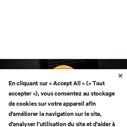
En cliquant sur « Accept All » (« Tout
accepter »), vous consentez au stockage
Abonnez-vous pour connaître les dernières
de cookies sur votre appareil afin
tendances technologiques
d’améliorer la navigation sur le site,
Recevez régulièrement l’actualité sur les sujets les
plus importants du secteur, ainsi que les dernières
d’analyser l’utilisation du site et d’aider à