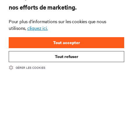
interventions et avis de nos experts sur la gestion,
nos efforts de marketing.
l’alimentation et le refroidissement des data centers
et des infrastructures informatiques critiques.
Pour plus d’informations sur les cookies que nous
S’INSCRIRE MAINTENANT
utilisons,
cliquez ici.
Tout accepter
Tout refuser
GÉRER LES COOKIES
RESSOURCES
SUPPORT
SOCIÉTÉ