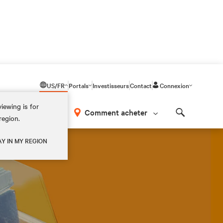
US/FR
Portals
Investisseurs
Contact
Connexion
iewing is for
os
Comment acheter
region.
Search
AY IN MY REGION