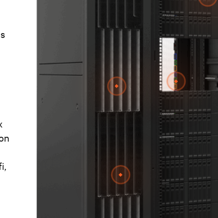
es
x
ion
i,