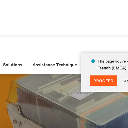
The page you're v
Solutions
Assistance Technique
Insights
À prop
French (EMEA)
PROCEED
ST