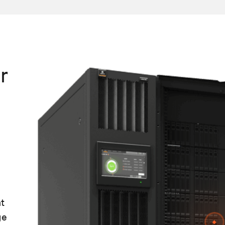
r
nt
ge