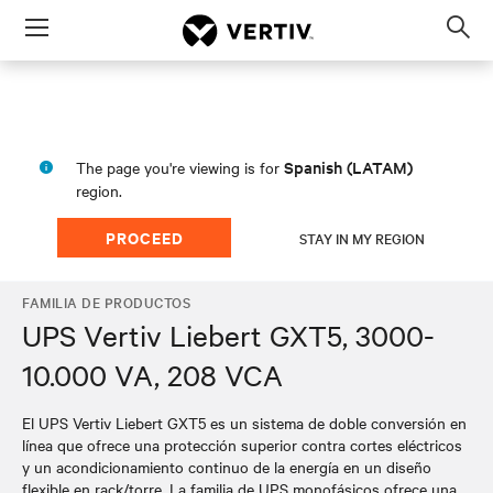
Menu
Op
sea
mod
Spanish (LATAM)
The page you're viewing is for
region.
PROCEED
STAY IN MY REGION
FAMILIA DE PRODUCTOS
UPS Vertiv Liebert GXT5, 3000-
10.000 VA, 208 VCA
El UPS Vertiv Liebert GXT5 es un sistema de doble conversión en
línea que ofrece una protección superior contra cortes eléctricos
y un acondicionamiento continuo de la energía en un diseño
flexible en rack/torre. La familia de UPS monofásicos ofrece una