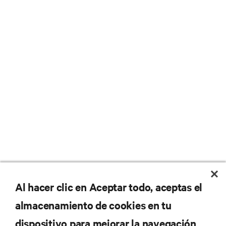
No se pierda nunca una
Al hacer clic en Aceptar todo, aceptas el
almacenamiento de cookies en tu
oferta
dispositivo para mejorar la navegación