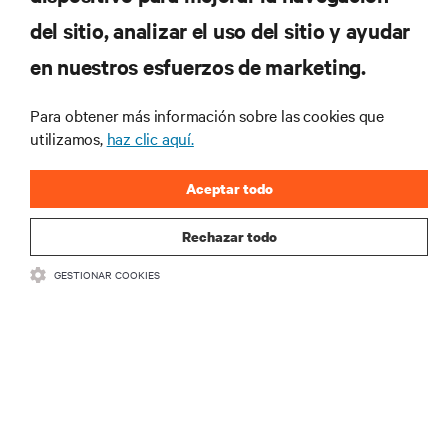
del sitio, analizar el uso del sitio y ayudar
Regístrese en nuestra lista de correos
en nuestros esfuerzos de marketing.
para recibir las últimas novedades de
productos y actualizaciones de la
Para obtener más información sobre las cookies que
industria de Vertiv.
utilizamos,
haz clic aquí.
Aceptar todo
REGISTRARSE
Rechazar todo
GESTIONAR COOKIES